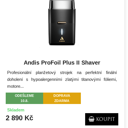
Andis ProFoil Plus II Shaver
Profesionální planžetový strojek na perfektní finální
doholení s hypoalergenními zlatými titanovými fóliemi,
motore...
ODEŠLEME
DOPRAVA
10.8.
ZDARMA
Skladem
2 890 Kč
KOUPIT