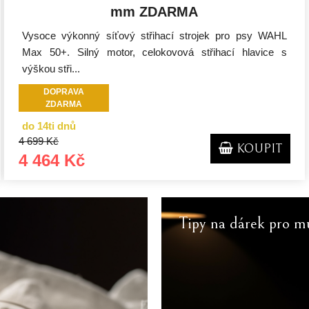
mm ZDARMA
Vysoce výkonný síťový střihací strojek pro psy WAHL
Max 50+. Silný motor, celokovová střihací hlavice s
výškou stři...
DOPRAVA
ZDARMA
do 14ti dnů
4 699 Kč
KOUPIT
4 464 Kč
Tipy na dárek pro m