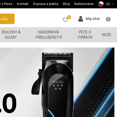
 v Praze
Kontakt
Doprava a platba
Blog
Barbermania
CS
0
edat
Můj účet
ŽEHLIČKY A
KADEŘNICKÉ
PÉČE O
NOŽE
KULMY
PŘÍSLUŠENSTVÍ
ZVÍŘATA