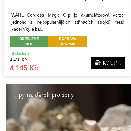
WAHL Cordless Magic Clip je akumulátorová verze
jednoho z nejpopulárnějších střihacích strojků mezi
kadeřníky a bar...
ODEŠLEME
DOPRAVA
10.8.
ZDARMA
Skladem
4 410 Kč
KOUPIT
4 145 Kč
Tipy na dárek pro ženy