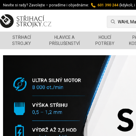
Nevíte si rady? Zavolejte – poradíme i objednáme:
601 390 244
(kdykoli, i
STŘIHACÍ
HLAVICE A
HOLICÍ
P
STROJKY
PŘÍSLUŠENSTVÍ
POTŘEBY
KO