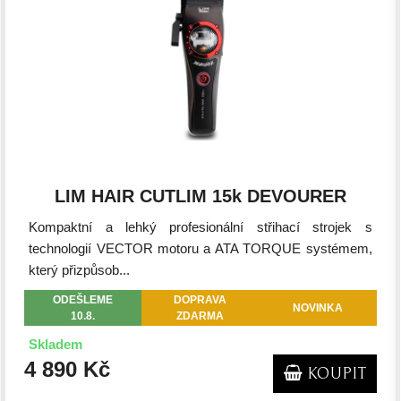
LIM HAIR CUTLIM 15k DEVOURER
Kompaktní a lehký profesionální střihací strojek s
technologií VECTOR motoru a ATA TORQUE systémem,
který přizpůsob...
ODEŠLEME
DOPRAVA
NOVINKA
10.8.
ZDARMA
Skladem
4 890 Kč
KOUPIT