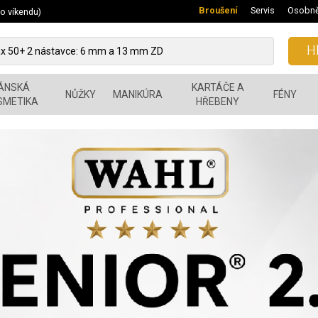
Broušení
Servis
Osobně
 o víkendu)
Hl
ÁNSKÁ
KARTÁČE A
NŮŽKY
MANIKÚRA
FÉNY
SMETIKA
HŘEBENY