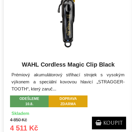
WAHL Cordless Magic Clip Black
Prémiový akumulátorový střihací strojek s vysokým
výkonem a speciální kovovou hlavicí „STRAGGER-
TOOTH“, který zaruč...
ODEŠLEME
DOPRAVA
10.8.
ZDARMA
Skladem
4 850 Kč
KOUPIT
4 511 Kč