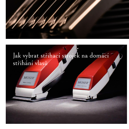
Jak vybrat střihací strojek na domácí
střihání vlasů