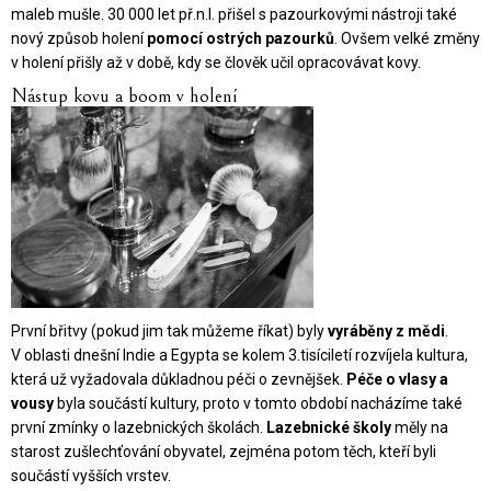
maleb mušle. 30 000 let př.n.l. přišel s pazourkovými nástroji také
nový způsob holení
pomocí ostrých pazourků
. Ovšem velké změny
v holení přišly až v době, kdy se člověk učil opracovávat kovy.
Nástup kovu a boom v holení
První břitvy (pokud jim tak můžeme říkat) byly
vyráběny z mědi
.
V oblasti dnešní Indie a Egypta se kolem 3.tisíciletí rozvíjela kultura,
která už vyžadovala důkladnou péči o zevnějšek.
Péče o vlasy a
vousy
byla součástí kultury, proto v tomto období nacházíme také
první zmínky o lazebnických školách.
Lazebnické školy
měly na
starost zušlechťování obyvatel, zejména potom těch, kteří byli
součástí vyšších vrstev.