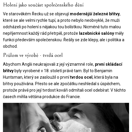
Holení jako součást společenského dění
Ve starověkém Řecku už se objevují
modernější železné břitvy
,
které se ale velmi rychle tupí, a proto nebylo neobvyklé, že muži
odcházeli po holení s nějakou tou bolístkou. Nicméně tuto malou
nepříjemnost každý rád přetrpěl, protože
lazebnické salóny
měly
funkci především společenskou. Řešily se zde klepy, ale i politika a
obchod.
Průlom ve výrobě - tvrdá ocel
Abychom Anglii neukrajovali z její významné role,
první skládací
břitvy
byly vyrobené v 18. století právě tam. Byl to Benjamin
Huntsman, který se zasloužil o první
tvrdou ocel
, která byla na
břitvy používána. Přesto se ale zpočátku neshledal s úspěchem,
protože právě pro její tvrdost kováři odmítali ocel odebírat. V těchto
časech mířila většina produkce do Francie.