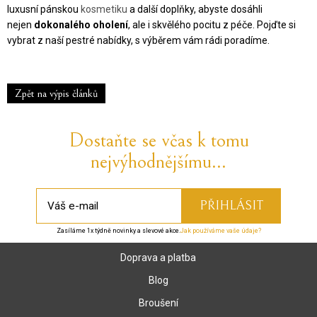
luxusní pánskou
kosmetiku
a další doplňky, abyste dosáhli
nejen
dokonalého oholení
, ale i skvělého pocitu z péče. Pojďte si
vybrat z naší pestré nabídky, s výběrem vám rádi poradíme.
Zpět na výpis článků
Dostaňte se včas k tomu
nejvýhodnějšímu...
Zasíláme 1x týdně novinky a slevové akce.
Jak používáme vaše údaje?
Doprava a platba
Blog
Broušení