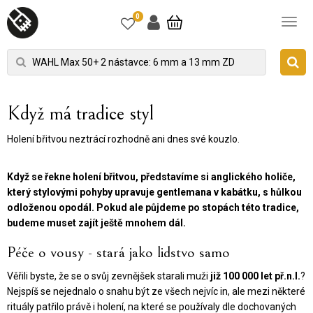
0
Když má tradice styl
Holení břitvou neztrácí rozhodně ani dnes své kouzlo.
Když se řekne holení břitvou, představíme si anglického holiče,
který stylovými pohyby upravuje gentlemana v kabátku, s hůlkou
odloženou opodál. Pokud ale půjdeme po stopách této tradice,
budeme muset zajít ještě mnohem dál.
Péče o vousy - stará jako lidstvo samo
Věřili byste, že se o svůj zevnějšek starali muži
již 100 000 let př.n.l.
?
Nejspíš se nejednalo o snahu být ze všech nejvíc in, ale mezi některé
rituály patřilo právě i holení, na které se používaly dle dochovaných