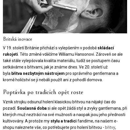
Britská inovace
V 19. století Británie přichází s vylepšením v podobě
skládací
rukojeti
. Této změně vděčíme Williamu Hansonovi. Zároveň se ale
také stále vylepšovala kvalita materiálu, tudíž se postupem času
setkáváme s břitvami, jak je známe dnes. Ve 20. století už
byla
břitva nezbytným nástrojem
pro správného gentlemana a
kromě holičství se ji nebáli použít ani z pohodlí domova.
Poptávka po tradicích opět roste
Vznik strojku odsunul holení klasickou břitvou na nějaký čas do
pozadí.
Současná doba
si ale opět žádá styl a zvyky gantlemana, při
kterých muž neztrácí na své mužnosti a naopak jsou jeho přednosti
kultivovány. A protože my
stylu a tradici
fandíme, na našem e-
shopu naleznete vše, co potřebujete pro holení břitvou -
břitvy
,