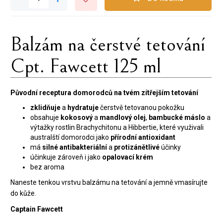
Balzám na čerstvé tetování
Cpt. Fawcett 125 ml
Původní receptura domorodců na tvém zítřejším tetování
zklidňuje
a
hydratuje
čerstvě tetovanou pokožku
obsahuje
kokosový
a
mandlový olej
,
bambucké máslo
a
výtažky rostlin Brachychitonu a Hibbertie, které využivali
australští domorodci jako
přírodní antioxidant
má
silné
antibakteriální
a
protizánětlivé
účinky
účinkuje zároveň i jako
opalovací krém
bez aroma
Naneste tenkou vrstvu balzámu na tetování a jemně vmasírujte
do kůže.
Captain Fawcett