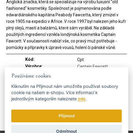
Anglická značka, která se specializuje na výrobu luxusní "old
fashioned" kosmetiky. Společnost je pojmenována podle
edwardiánského kapitána Peabody Fawcetta, který zmizel v
roce 1905 na expedici v Africe. V roce 1997 byl nalezen jeho kufr
plný olejů, mastí a balzámů, které sám vyráběl. Na základě
použitých ingrediencí vznikla londýnská kosmetika Captain
Fawcett. V současnosti nabízí vše, co pravý muž potřebuje -
pomůcky a přípravky k úpravě vousů, holení či pánské vůně.
Kód:
Cpt.
Výrobce:
Captain Fawcett
Používáme cookies
Dostaňte se včas k tomu
Kliknutím na
Přijmout
nám umožníte používat soubory
cookie na našem e-shopu. Více informací k
nejvýhodnějšímu...
jednotlivým kategoriím naleznete
zde
.
Přijmout
Zasíláme 1x týdně novinky a slevové akce.
Jak používáme vaše údaje?
Odmítnout