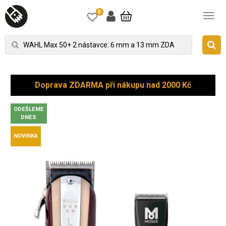
0
Doprava ZDARMA při nákupu nad 2000 Kč
ODEŠLEME
DNES
NOVINKA