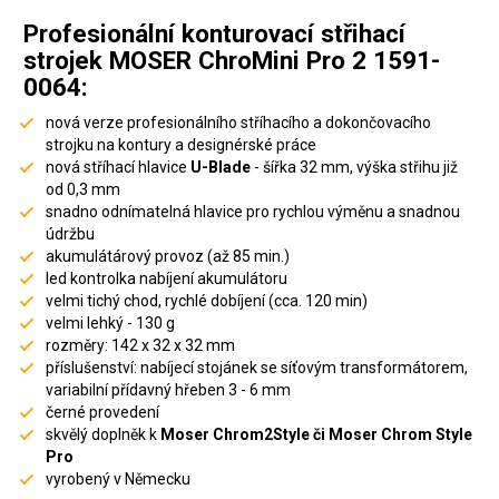
Profesionální konturovací střihací
strojek MOSER ChroMini Pro 2 1591-
0064
:
nová verze profesionálního stříhacího a dokončovacího
strojku na kontury a designérské práce
nová stříhací hlavice
U-Blade
- šířka 32 mm, výška střihu již
od 0,3 mm
snadno odnímatelná hlavice pro rychlou výměnu a snadnou
údržbu
akumulátárový provoz (až 85 min.)
led kontrolka nabíjení akumulátoru
velmi tichý chod, rychlé dobíjení (cca. 120 min)
velmi lehký - 130 g
rozměry: 142 x 32 x 32 mm
příslušenství: nabíjecí stojánek se síťovým transformátorem,
variabilní přídavný hřeben 3 - 6 mm
černé provedení
skvělý doplněk k
Moser Chrom2Style či Moser Chrom Style
Pro
vyrobený v Německu