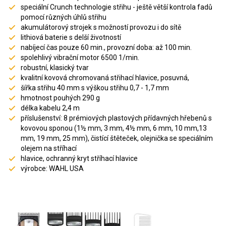
speciální Crunch technologie střihu - ještě větší kontrola fadů
pomocí různých úhlů střihu
akumulátorový strojek s možností provozu i do sítě
lithiová baterie s delší životností
nabíjecí čas pouze 60 min., provozní doba: až 100 min.
spolehlivý vibrační motor 6500 1/min.
robustní, klasický tvar
kvalitní kovová chromovaná střihací hlavice, posuvná,
šířka střihu 40 mm s výškou střihu 0,7 - 1,7 mm
hmotnost pouhých 290 g
délka kabelu 2,4 m
příslušenství: 8 prémiových plastových přídavných hřebenů s
kovovou sponou (1½ mm, 3 mm, 4½ mm, 6 mm, 10 mm,13
mm, 19 mm, 25 mm), čistící štěteček, olejnička se speciálním
olejem na stříhací
hlavice, ochranný kryt stříhací hlavice
výrobce: WAHL USA