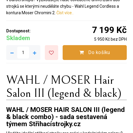
strojků se kterými neuděláte chybu - Wahl Legend Cordless a
kontura Moser Chromini 2.
Číst více..
7 199 Kč
Dostupnost:
Skladem
5 950 Kč bez DPH
Do košíku
WAHL / MOSER Hair
Salon III (legend & black)
WAHL / MOSER HAIR SALON III (legend
& black combo) - sada sestavená
týmem Střihacístrojky.cz