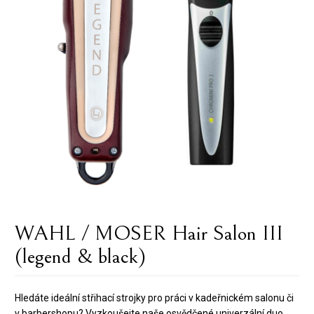
WAHL / MOSER Hair Salon III
(legend & black)
Hledáte ideální střihací strojky pro práci v kadeřnickém salonu či
v barbershopu? Vyzkoušejte naše osvědčené univerzální duo