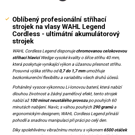
Oblíbený profesionální stříhací
strojek na vlasy WAHL Legend
Cordless - ultimátní akumulátorový
strojek
WAHL Cordless Legend disponuje
chromovanou celokovovou
střihací hlavicí
Wedge vysoké kvality o šířce střihu 40 mm,
která poskytuje vynikající výkon a úžasnou přesnost střihu.
Posuvná výška střihu od
0,7 do 1,7
mm
umožňuje
bezkonkurenční flexibilitu a variabilitu všech druhů účesů.
Poháněný vysoce výkonnou Li-Ionovou baterií, která nabízí
dlouhou životnost a žádný paměťový efekt, tento strojek
nabízí až
100 minut neustálého provozu
po pouhých 60
minutách nabíjení. Navíc, s váhou pouhých
290 gramů
a
ergonomickým designem, WAHL Cordless Legend přináší
pohodlí a snadnou manipulaci při práci po celý den.
Díky spolehlivému vibračnímu motoru s výkonem
6500 otáček