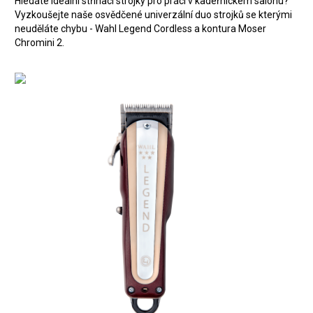
Hledáte ideální střihací strojky pro práci v kadeřnickém salonu?
Vyzkoušejte naše osvědčené univerzální duo strojků se kterými
neuděláte chybu - Wahl Legend Cordless a kontura Moser
Chromini 2.