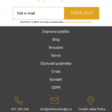
Zasíláme 1x týdně novinky a slevové akce.
Jak používáme vaše údaje?
Doprava a platba
Blog
Broušení
Servis
Obchodní podmínky
O nás
Kontakt
GDPR
601 390 244
info@strihacistrojky.cz
Osobní odběr Praha