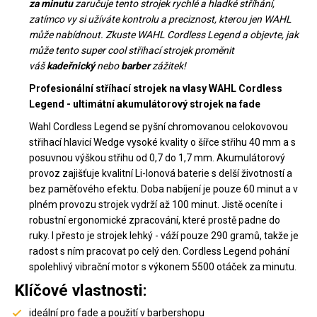
za minutu
zaručuje tento strojek rychlé a hladké stříhání,
zatímco vy si užíváte kontrolu a preciznost, kterou jen WAHL
může nabídnout. Zkuste WAHL Cordless Legend a objevte, jak
může tento super cool střihací strojek proměnit
váš
kadeřnický
nebo
barber
zážitek!
Profesionální stříhací strojek na vlasy WAHL Cordless
Legend - ultimátní akumulátorový strojek na fade
Wahl Cordless Legend se pyšní chromovanou celokovovou
střihací hlavicí Wedge vysoké kvality o šířce střihu 40 mm a s
posuvnou výškou střihu od 0,7 do 1,7 mm. Akumulátorový
provoz zajišťuje kvalitní Li-Ionová baterie s delší životností a
bez paměťového efektu. Doba nabíjení je pouze 60 minut a v
plném provozu strojek vydrží až 100 minut. Jistě oceníte i
robustní ergonomické zpracování, které prostě padne do
ruky. I přesto je strojek lehký - váží pouze 290 gramů, takže je
radost s ním pracovat po celý den. Cordless Legend pohání
spolehlivý vibrační motor s výkonem 5500 otáček za minutu.
Klíčové vlastnosti:
ideální pro fade a použití v barbershopu