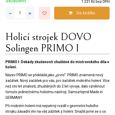
Skladem
1 231 Kč bez DPH
Do košíku
Holicí strojek DOVO
Solingen PRIMO I
PRIMO I: Dekády zkušeností zhuštěné do mistrovského díla v
holení.
Název PRIMO se překládá jako „první“. PRIMO znamená nový
začátek. Nový začátek pro vás, pro začátek mokrého holení. Více
než sto let znalostí, zhuštěných do 2 let vývoje, dalo vzniknout
tomuto jedinečnému holicímu nástroji. Samozřejmě Made in
GERMANY.
Při mokrém holení má nepatrný rozdíl v geometrii holicího
strojku zásadní vliv na váš zážitek z holení. Snažili jsme se o co