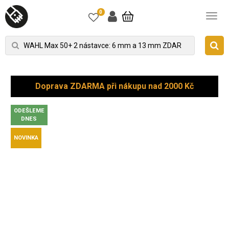
0
Doprava ZDARMA při nákupu nad 2000 Kč
ODEŠLEME
DNES
NOVINKA