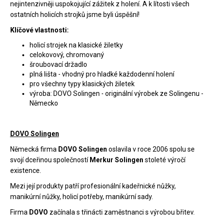
nejintenzivněji uspokojující zážitek z holení. A k lítosti všech
ostatních holicích strojků jsme byli úspěšní!
Klíčové vlastnosti:
holicí strojek na klasické žiletky
celokovový, chromovaný
šroubovací držadlo
plná lišta - vhodný pro hladké každodenní holení
pro všechny typy klasických žiletek
výroba: DOVO Solingen
- originální výrobek ze Solingenu -
Německo
DOVO Solingen
Německá firma
DOVO Solingen
oslavila v roce 2006 spolu se
svojí dceřinou společností
Merkur Solingen
stoleté výročí
existence.
Mezi její produkty patří profesionální kadeřnické nůžky,
manikúrní nůžky, holicí potřeby, manikúrní sady.
Firma
DOVO
začínala s třinácti zaměstnanci s výrobou břitev.