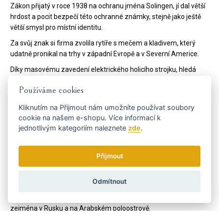
Zákon přijatý v roce 1938 na ochranu jména Solingen, jí dal větší
hrdost a pocit bezpečí této ochranné známky, stejně jako ještě
větší smysl pro místní identitu.
Za svůj znak si firma zvolila rytíře s mečem a kladivem, který
udatně pronikal na trhy v západní Evropě a v Severní Americe.
Díky masovému zavedení elektrického holicího strojku, hledá
management firmy
DOVO
druhý zdroj příjmů, začíná tedy s
Používáme cookies
výrobou nůžek na vlasy. Technici firmy tehdy osobně obcházeli
kadeřnické salony v Solingenu a zjišťovali u kadeřnic, jaké nůžky
Kliknutím na
Přijmout
nám umožníte používat soubory
by pro ně byly nejvhodnější.
cookie na našem e-shopu. Více informací k
jednotlivým kategoriím naleznete
zde
.
Když v roce 1951 přišli mladí vývojáři, výroba nůžek začala mít
obrovský úspěch a
DOVO
se opět dostává na trhy v Severní
(později i Jižní) Americe a v západní Evropě, tentokrát však s
Přijmout
nůžkami.
Díky úspěchu s nůžkami podnik zakládá dceřinou
Odmítnout
společnost
Merkur Solingen
na výrobu holicích potřeb, které
mají celosvětový úspěch a které firmě otevírají nové trhy v Asii,
zejména v Rusku a na Arabském poloostrově.