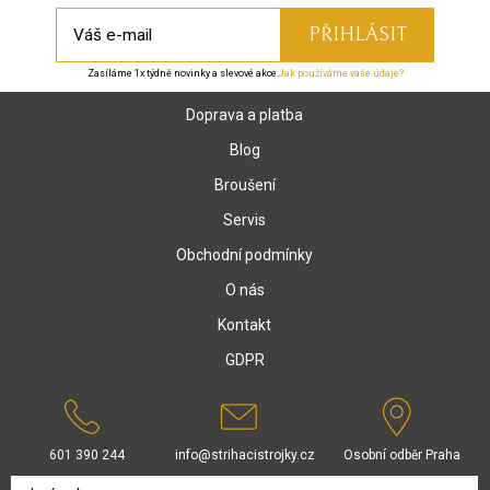
Zasíláme 1x týdně novinky a slevové akce.
Jak používáme vaše údaje?
Doprava a platba
Blog
Broušení
Servis
Obchodní podmínky
O nás
Kontakt
GDPR
601 390 244
info@strihacistrojky.cz
Osobní odběr Praha