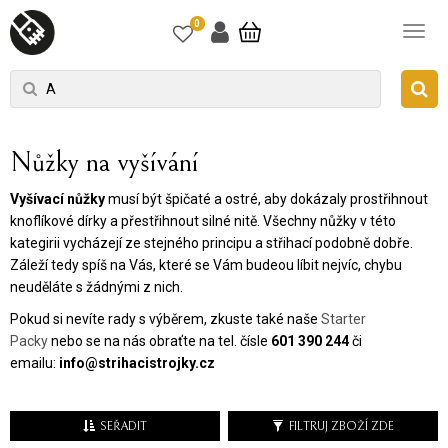
0
Nůžky na vyšívání
Vyšívací nůžky
musí být špičaté a ostré, aby dokázaly prostřihnout
knoflíkové dírky a přestřihnout silné nitě. Všechny nůžky v této
kategirii vycházejí ze stejného principu a střihací podobně dobře.
Záleží tedy spíš na Vás, které se Vám budeou líbit nejvíc, chybu
neuděláte s žádnými z nich.
Pokud si nevíte rady s výběrem, zkuste také naše
Starter
Packy
nebo se na nás obraťte na tel. čísle
601 390 244
či
emailu:
info@strihacistrojky.cz
SEŘADIT
FILTRUJ ZBOŽÍ ZDE