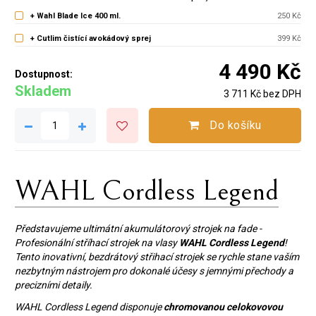
+ Wahl Blade Ice 400 ml.
250 Kč
+ Cutlim čistící avokádový sprej
399 Kč
4 490 Kč
Dostupnost:
Skladem
3 711 Kč bez DPH
Do košíku
WAHL Cordless Legend
Představujeme ultimátní akumulátorový strojek na fade -
Profesionální stříhací strojek na vlasy
WAHL Cordless Legend
!
Tento inovativní, bezdrátový střihací strojek se rychle stane vaším
nezbytným nástrojem pro dokonalé účesy s jemnými přechody a
precizními detaily.
WAHL Cordless Legend disponuje
chromovanou celokovovou