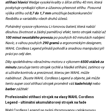
střihací hlavicí
Wedge vysoké kvality o šířce střihu 40 mm, která
poskytuje vynikající výkon a úžasnou přesnost střihu. Posuvná
výška střihu od
0,7 do 1,7
mm
umožňuje bezkonkurenční
flexibilitu a variabilitu všech druhů účesů.
Poháněný vysoce výkonnou Li-Ionovou baterií, která nabízí
dlouhou životnost a žádný paměťový efekt, tento strojek nabízí až
100 minut neustálého provozu
po pouhých 60 minutách nabíjení.
Navíc, s váhou pouhých
290 gramů
a ergonomickým designem,
WAHL Cordless Legend přináší pohodlí a snadnou manipulaci při
práci po celý den.
Díky spolehlivému vibračnímu motoru s výkonem
6500 otáček za
minutu
zaručuje tento strojek rychlé a hladké stříhání, zatímco vy
si užíváte kontrolu a preciznost, kterou jen WAHL může
nabídnout. Zkuste WAHL Cordless Legend a objevte, jak může
tento super cool střihací strojek proměnit váš
kadeřnický
nebo
barber
zážitek!
Profesionální stříhací strojek na vlasy WAHL Cordless
Legend - ultimátní akumulátorový strojek na fade
Wahl Cordless Legend se pyšní chromovanou celokovovou