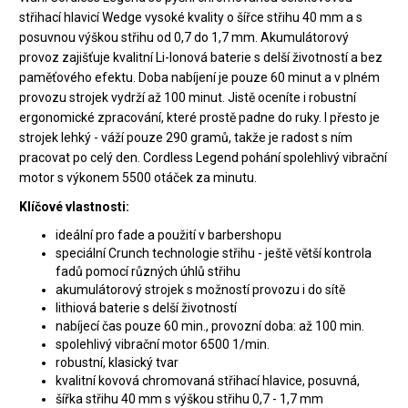
střihací hlavicí Wedge vysoké kvality o šířce střihu 40 mm a s
posuvnou výškou střihu od 0,7 do 1,7 mm. Akumulátorový
provoz zajišťuje kvalitní Li-Ionová baterie s delší životností a bez
paměťového efektu. Doba nabíjení je pouze 60 minut a v plném
provozu strojek vydrží až 100 minut. Jistě oceníte i robustní
ergonomické zpracování, které prostě padne do ruky. I přesto je
strojek lehký - váží pouze 290 gramů, takže je radost s ním
pracovat po celý den. Cordless Legend pohání spolehlivý vibrační
motor s výkonem 5500 otáček za minutu.
Klíčové vlastnosti:
ideální pro fade a použití v barbershopu
speciální Crunch technologie střihu - ještě větší kontrola
fadů pomocí různých úhlů střihu
akumulátorový strojek s možností provozu i do sítě
lithiová baterie s delší životností
nabíjecí čas pouze 60 min., provozní doba: až 100 min.
spolehlivý vibrační motor 6500 1/min.
robustní, klasický tvar
kvalitní kovová chromovaná střihací hlavice, posuvná,
šířka střihu 40 mm s výškou střihu 0,7 - 1,7 mm