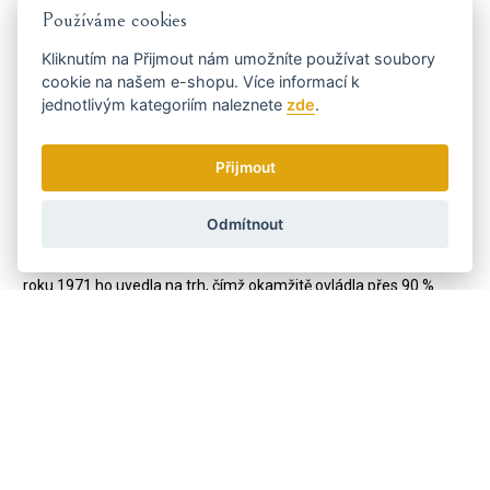
Používáme cookies
postaráno i po skončení zákonné
záruční doby, nabízíme Vám novou službu - prodloužení záruky o
Kliknutím na
Přijmout
nám umožníte používat soubory
dalších 12 měsíců. Stačí jen při nákupu zakliknout "Prodloužená
cookie na našem e-shopu. Více informací k
záruka 1 rok"
jednotlivým kategoriím naleznete
zde
.
WAHL
Professional je severoamerická firma založená v roce
1919 Leem J. Wahlem, který si téhož roku nechal patentovat
Přijmout
první elektrický stříhací strojek na vlasy. Tato korporace se tímto
stála lídrem na poli profesionální i domácí péče o vlasy ve své
Odmítnout
kategorii.
V roce 1967 firma představila první bezdrátový dobíjecí strojek a
roku 1971 ho uvedla na trh, čímž okamžitě ovládla přes 90 %
severoamerického trhu se stříhacími strojky. V roce 1987 firma
vynalezla první kulmu na vlasy, začala vyrábět i různé druhy
vysoušečů vlasů. V roce 1996 WAHL kupuje německé firmy
vyrábějící stříhací strojky MOSER a ERMILA, čímž se stává
největším výrobcem stříhacích strojků na světě. Paleta produktů
se rychle rozrostla a firma představuje světu první žehličku na
vlasy.