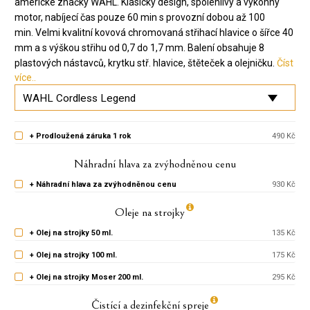
americké značky WAHL. Klasický design, spolehlivý a výkonný
motor, nabíjecí čas pouze 60 min s provozní dobou až 100
min. Velmi kvalitní kovová chromovaná střihací hlavice o šířce 40
mm a s výškou střihu od 0,7 do 1,7 mm. Balení obsahuje 8
plastových nástavců, krytku stř. hlavice, štěteček a olejničku.
Číst
více..
+ Prodloužená záruka 1 rok
490 Kč
Náhradní hlava za zvýhodněnou cenu
+ Náhradní hlava za zvýhodněnou cenu
930 Kč
Oleje na strojky
+ Olej na strojky 50 ml.
135 Kč
+ Olej na strojky 100 ml.
175 Kč
+ Olej na strojky Moser 200 ml.
295 Kč
Čistící a dezinfekční spreje