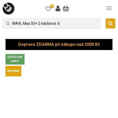
0
Doprava ZDARMA při nákupu nad 2000 Kč
ODEŠLEME
DNES
NOVINKA