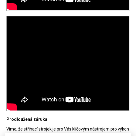
Prodloužená záruka:
Víme, že střihací strojek je pro Vás klíčovým nástrojem pro výkon
zaměstnání. Pokud chcete mít jistotu, že bude o Váš strojek