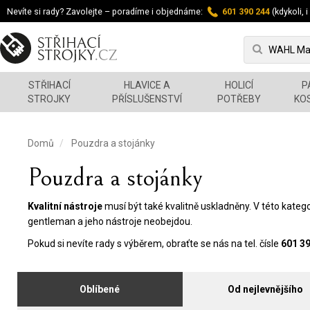
Nevíte si rady? Zavolejte – poradíme i objednáme:
601 390 244
(kdykoli, i
STŘIHACÍ
HLAVICE A
HOLICÍ
P
STROJKY
PŘÍSLUŠENSTVÍ
POTŘEBY
KO
Domů
Pouzdra a stojánky
Pouzdra a stojánky
Kvalitní nástroje
musí být také kvalitně uskladněny. V této kate
gentleman a jeho nástroje neobejdou.
Pokud si nevíte rady s výběrem, obraťte se nás na tel. čísle
601 3
Oblíbené
Od nejlevnějšího