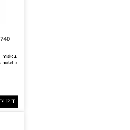
1740
 miskou.
anického
OUPIT