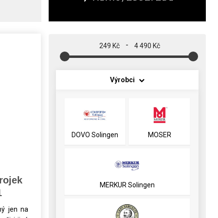
-
249 Kč
4 490 Kč
Výrobci
DOVO Solingen
MOSER
rojek
MERKUR Solingen
1
ný jen na