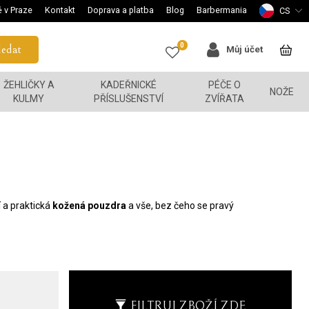
 v Praze
Kontakt
Doprava a platba
Blog
Barbermania
CS
0
edat
Můj účet
ŽEHLIČKY A
KADEŘNICKÉ
PÉČE O
NOŽE
KULMY
PŘÍSLUŠENSTVÍ
ZVÍŘATA
í a praktická
kožená pouzdra
a vše, bez čeho se pravý
FILTRUJ ZBOŽÍ ZDE