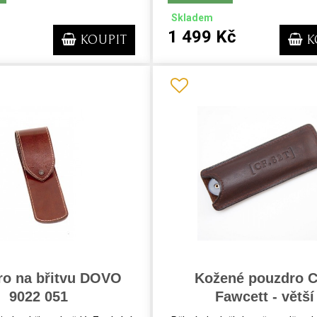
Skladem
1 499 Kč
KOUPIT
K
ro na břitvu DOVO
Kožené pouzdro C
9022 051
Fawcett - větší