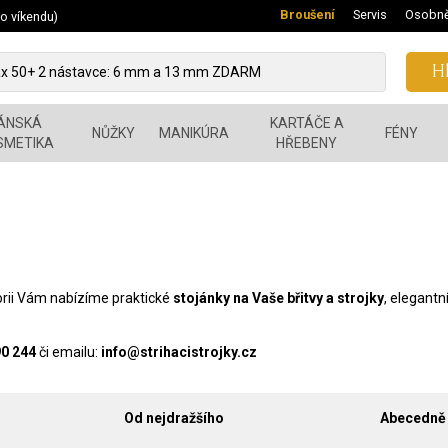
Broušení
Servis
Osobně
 o víkendu)
Hl
ÁNSKÁ
KARTÁČE A
NŮŽKY
MANIKÚRA
FÉNY
SMETIKA
HŘEBENY
gorii Vám nabízíme praktické
stojánky na Vaše břitvy a strojky
, elegantn
90 244
či emailu:
info@strihacistrojky.cz
Od nejdražšího
Abecedně