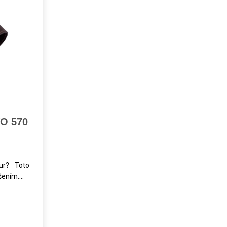
O 570
ur? Toto
ením....