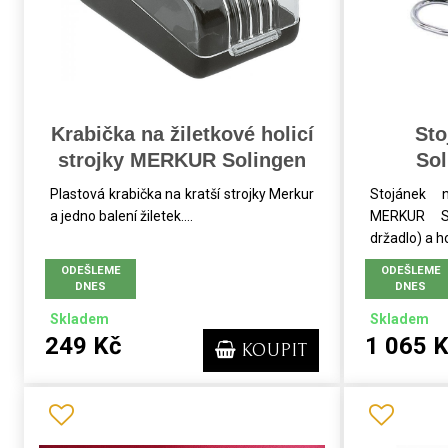
Krabička na žiletkové holicí
St
strojky MERKUR Solingen
Sol
Plastová krabička na kratší strojky Merkur
Stojánek n
a jedno balení žiletek....
MERKUR So
držadlo) a hol
ODEŠLEME
ODEŠLEME
DNES
DNES
Skladem
Skladem
249 Kč
1 065 
KOUPIT