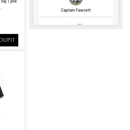
něj i jiné
..
Captain Fawcett
OUPIT
Beardburys / Carobels