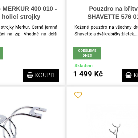
 MERKUR 400 010 -
Pouzdro na břit
 holicí strojky
SHAVETTE 576 0
strojky Merkur. Černá jemná
Kožené pouzdro na všechny dr
ání na zip. Vhodné na delší
Shavette a dvě krabičky žiletek....
ODEŠLEME
DNES
Skladem
1 499 Kč
KOUPIT
K