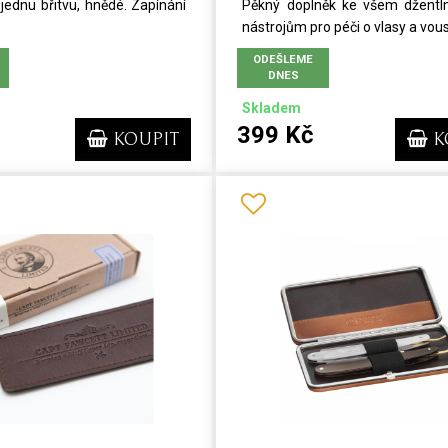
jednu břitvu, hnědé. Zapínání
Pěkný doplněk ke všem džent
nástrojům pro péči o vlasy a vousy
ODEŠLEME
DNES
Skladem
399 Kč
KOUPIT
K