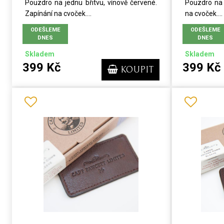
Pouzdro na jednu břitvu, vínově červené.
Pouzdro na 
Zapínání na cvoček....
na cvoček....
ODEŠLEME
ODEŠLEME
DNES
DNES
Skladem
Skladem
399 Kč
399 Kč
KOUPIT