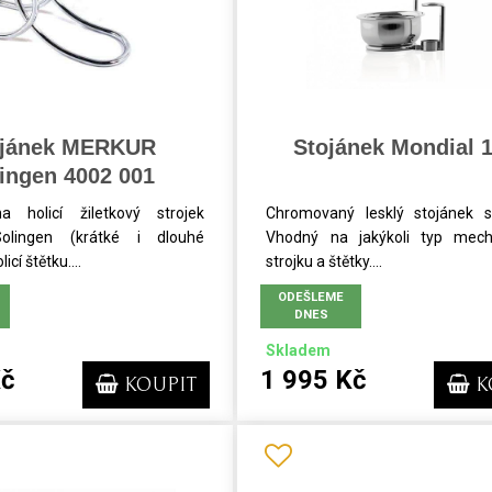
ojánek MERKUR
Stojánek Mondial 
ingen 4002 001
a holicí žiletkový strojek
Chromovaný lesklý stojánek s
lingen (krátké i dlouhé
Vhodný na jakýkoli typ mech
icí štětku....
strojku a štětky....
ODEŠLEME
DNES
Skladem
Kč
1 995 Kč
KOUPIT
K