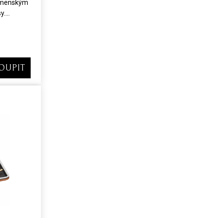
lmenským
....
OUPIT