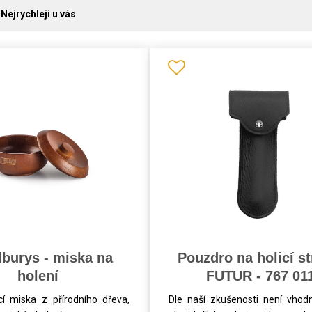
Nejrychleji u vás
burys - miska na
Pouzdro na holicí st
holení
FUTUR - 767 01
icí miska z přírodního dřeva,
Dle naší zkušenosti není vhod