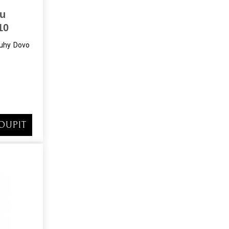
vu
10
uhy Dovo
OUPIT