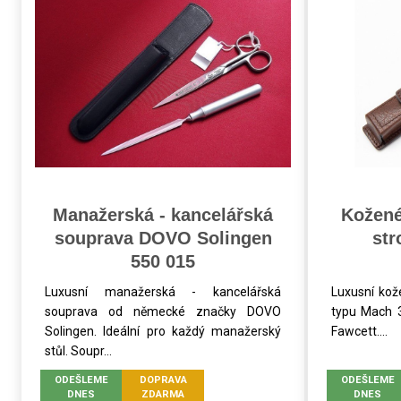
Manažerská - kancelářská
Kožené
souprava DOVO Solingen
str
550 015
Luxusní manažerská - kancelářská
Luxusní kož
souprava od německé značky DOVO
typu Mach 3
Solingen. Ideální pro každý manažerský
Fawcett....
stůl. Soupr...
ODEŠLEME
DOPRAVA
ODEŠLEME
DNES
ZDARMA
DNES