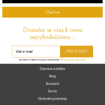
Objednat
Dostaňte se včas k tomu
nejvýhodnějšímu...
Zasíláme 1x týdně novinky a slevové akce.
Jak používáme vaše údaje?
Doprava a platba
Blog
Broušení
Servis
Obchodní podmínky