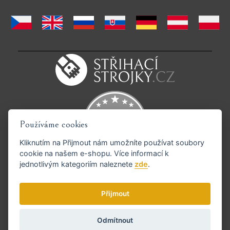
Používáme cookies
Kliknutím na
Přijmout
nám umožníte používat soubory
cookie na našem e-shopu. Více informací k
jednotlivým kategoriím naleznete
zde
.
Podporujeme platby GoPay
Přijmout
Odmítnout
© Copyright 2026 strihacistrojky.cz