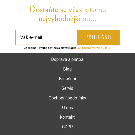
Dostaňte se včas k tomu
nejvýhodnějšímu...
Zasíláme 1x týdně novinky a slevové akce.
Jak používáme vaše údaje?
Doprava a platba
Blog
Broušení
Servis
Obchodní podmínky
O nás
Kontakt
GDPR