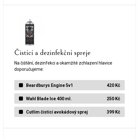
Čistící a dezinfekční spreje
Na čištění, dezinfekci a okamžité zchlazení hlavice
doporučujeme:
Beardburys Engine 5v1
420 Kč
Wahl Blade Ice 400 ml.
250 Kč
Cutlim čistící avokádový sprej
399 Kč