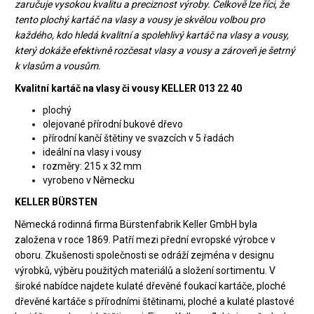
zaručuje vysokou kvalitu a preciznost výroby. Celkově lze říci, že
tento plochý kartáč na vlasy a vousy je skvělou volbou pro
každého, kdo hledá kvalitní a spolehlivý kartáč na vlasy a vousy,
který dokáže efektivně rozčesat vlasy a vousy a zároveň je šetrný
k vlasům a vousům.
Kvalitní kartáč na vlasy či vousy KELLER 013 22 40
plochý
olejované přírodní bukové dřevo
přírodní kančí štětiny ve svazcích v 5 řadách
ideální na vlasy i vousy
rozměry: 215 x 32 mm
vyrobeno v Německu
KELLER BÜRSTEN
Německá rodinná firma Bürstenfabrik Keller GmbH byla
založena v roce 1869. Patří mezi přední evropské výrobce v
oboru. Zkušenosti společnosti se odráží zejména v designu
výrobků, výběru použitých materiálů a složení sortimentu. V
široké nabídce najdete kulaté dřevěné foukací kartáče, ploché
dřevěné kartáče s přírodními štětinami, ploché a kulaté plastové