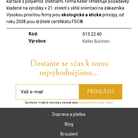
kartáče s polyamid. štětinami. Firma Keller reflektuje požadavky
kladené na výrobky v 21. století s větší orientací na zákazníka.
Vysokou prioritou firmy jsou
ekologické a etické
principy, od
roku 2008 jsou držitelé certifikátu FSC®.
Kód:
013 22 40
Výrobce:
Keller Bürsten
Dostaňte se včas k tomu
nejvýhodnějšímu...
Zasíláme 1x týdně novinky a slevové akce.
Jak používáme vaše údaje?
Doprava a platba
Blog
Broušení