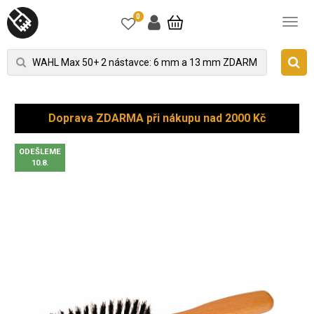
0
Doprava ZDARMA při nákupu nad 2000 Kč
ODEŠLEME
10.8.