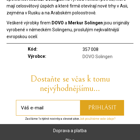
mají celosvětový úspěch a které firmě otevírají nové trhy v Asii,
zejména v Rusku a na Arabském poloostrově.
Veškeré výrobky firem
DOVO
a
Merkur Solingen
jsou originály
vyrobené v německém Solingenu, proslulým nejkvalitnější
evropskou ocelí.
Kód:
357 008
Výrobce:
DOVO Solingen
Dostaňte se včas k tomu
nejvýhodnějšímu...
Zasíláme 1x týdně novinky a slevové akce.
Jak používáme vaše údaje?
Doprava a platba