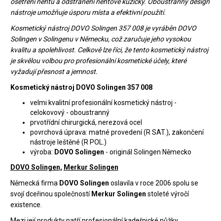
ošetření nehtů a odstranění nehtové kůžičky. Oboustranný design
nástroje umožňuje úsporu místa a efektivní použití.
Kosmetický nástroj DOVO Solingen 357 008 je vyráběn DOVO
Solingen v Solingenu v Německu, což zaručuje jeho vysokou
kvalitu a spolehlivost. Celkově lze říci, že tento kosmetický nástroj
je skvělou volbou pro profesionální kosmetické účely, které
vyžadují přesnost a jemnost.
Kosmetický nástroj DOVO Solingen 357 008
velmi kvalitní profesionální kosmetický nástroj -
celokovový - oboustranný
prvotřídní chirurgická, nerezová ocel
povrchová úprava: matné provedení (R SAT.), zakončení
nástroje leštěné (R POL.)
výroba:
DOVO Solingen
- originál Solingen Německo
DOVO Solingen,
Merkur Solingen
Německá firma
DOVO Solingen
oslavila v roce 2006 spolu se
svojí dceřinou společností
Merkur Solingen
stoleté výročí
existence.
Mezi její produkty patří profesionální kadeřnické nůžky,