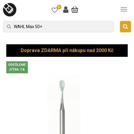
0
Doprava ZDARMA při nákupu nad 2000 Kč
ODEŠLEME
ZÍTRA 7.8.