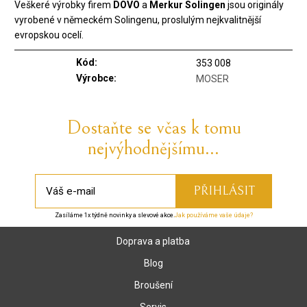
Veškeré výrobky firem
DOVO
a
Merkur Solingen
jsou originály
vyrobené v německém Solingenu, proslulým nejkvalitnější
evropskou ocelí.
Kód:
353 008
Výrobce:
MOSER
Dostaňte se včas k tomu
nejvýhodnějšímu...
Zasíláme 1x týdně novinky a slevové akce.
Jak používáme vaše údaje?
Doprava a platba
Blog
Broušení