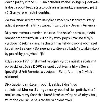
Zákon přijatý v roce 1938 na ochranu jména Solingen, jí dal větší
hrdost a pocit bezpečí této ochranné známky, stejně jako ještě
větší smysl pro místní identitu.
Za svůj znak si firma zvolila rytíře s mečem a kladivem, který
udatně pronikal na trhy v západní Evropě a v Severní Americe.
Díky masovému zavedení elektrického holicího strojku, hledá
management firmy
DOVO
druhý zdroj příjmů, začíná tedy s
výrobou nůžek na vlasy. Technici firmy tehdy osobně obcházeli
kadeřnické salony v Solingenu a zjišťovali u kadeřnic, jaké nůžky
by pro ně byly nejvhodnější.
Když v roce 1951 přišli mladí vývojáři, výroba nůžek začala mít
obrovský úspěch a
DOVO
se opět dostává na trhy v Severní
(později i Jižní) Americe a v západní Evropě, tentokrát však s
nůžkami.
Díky úspěchu s nůžkami podnik zakládá dceřinou
společnost
Merkur Solingen
na výrobu holicích potřeb, které
mají celosvětový úspěch a které firmě otevírají nové trhy v Asii,
zejména v Rusku a na Arabském poloostrově.