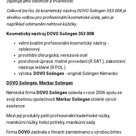
zajišťuje jeho odolnost a trvanlivost.
Celkově lze říci, že kosmetický nástroj DOVO Solingen 353 008 je
skvělou volbou pro profesionální kosmetické účely, jako je
například odstranění nehtové kůžičky.
Kosmetický nástroj DOVO Solingen 353 008
velmi kvalitní profesionální kosmetický nástroj -
celokovový
prvotřídní chirurgická, nerezová ocel
povrchová úprava: matné provedení (R SAT.), zakončení
nástroje leštěné (R POL.)
výroba:
DOVO Solingen
- originál Solingen Německo
DOVO Solingen,
Merkur Solingen
Německá firma
DOVO Solingen
oslavila v roce 2006 spolu se
svojí dceřinou společností
Merkur Solingen
stoleté výročí
existence.
Mezi její produkty patří profesionální kadeřnické nůžky,
manikúrní nůžky, holicí potřeby, manikúrní sady.
Firma
DOVO
začínala s třinácti zaměstnanci s výrobou břitev.