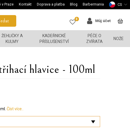
 v Praze
Kontakt
Doprava a platba
Blog
Barbermania
CS
0
edat
Můj účet
ŽEHLIČKY A
KADEŘNICKÉ
PÉČE O
NOŽE
KULMY
PŘÍSLUŠENSTVÍ
ZVÍŘATA
třihací hlavice - 100ml
0ml.
Číst více..