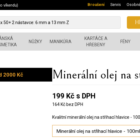
Broušení
Servis
Osobně
 o víkendu)
Hl
ÁNSKÁ
KARTÁČE A
NŮŽKY
MANIKÚRA
FÉNY
SMETIKA
HŘEBENY
Minerální olej na s
d 2000 Kč
199 Kč s DPH
164 Kč bez DPH
Kvalitní minerální olej na střihací hlavice - 10