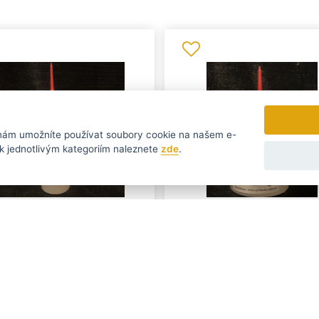
ám umožníte používat soubory cookie na našem e-
rmací k jednotlivým kategoriím naleznete
zde
.
Minerální olej na
Minerální olej na
ihací hlavice - 200ml
střihací hlavice - 5
itní minerální olej na střihací
Kvalitní minerální olej na stř
ce - 200ml....
hlavice - 50ml....