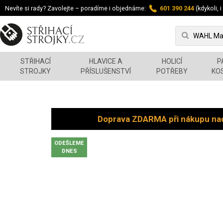
Nevíte si rady? Zavolejte – poradíme i objednáme:
601 390 244
(kdykoli, i
STŘIHACÍ
HLAVICE A
HOLICÍ
P
STROJKY
PŘÍSLUŠENSTVÍ
POTŘEBY
KO
Doprava ZDARMA při nákupu na
ODEŠLEME
DNES