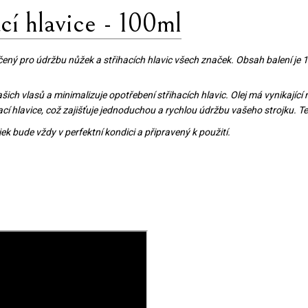
ací hlavice - 100ml
j určený pro údržbu nůžek a střihacích hlavic všech značek. Obsah balení j
ašich vlasů a minimalizuje opotřebení střihacích hlavic. Olej má vynikající
ací hlavice, což zajišťuje jednoduchou a rychlou údržbu vašeho strojku. T
jek bude vždy v perfektní kondici a připravený k použití.