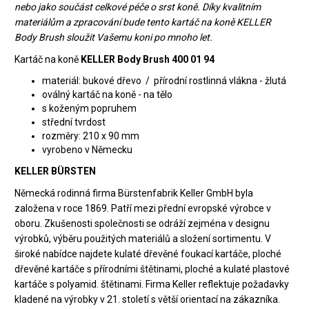
nebo jako součást celkové péče o srst koně. Díky kvalitním
materiálům a zpracování bude tento kartáč na koně KELLER
Body Brush sloužit Vašemu koni po mnoho let.
Kartáč na koně
KELLER Body Brush 400 01 94
materiál: bukové dřevo / přírodní rostlinná vlákna - žlutá
oválný kartáč na koně - na tělo
s koženým popruhem
střední tvrdost
rozměry: 210 x 90 mm
vyrobeno v Německu
KELLER BÜRSTEN
Německá rodinná firma Bürstenfabrik Keller GmbH byla
založena v roce 1869. Patří mezi přední evropské výrobce v
oboru. Zkušenosti společnosti se odráží zejména v designu
výrobků, výběru použitých materiálů a složení sortimentu. V
široké nabídce najdete kulaté dřevěné foukací kartáče, ploché
dřevěné kartáče s přírodními štětinami, ploché a kulaté plastové
kartáče s polyamid. štětinami. Firma Keller reflektuje požadavky
kladené na výrobky v 21. století s větší orientací na zákazníka.