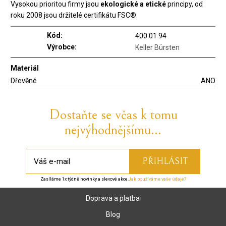
Vysokou prioritou firmy jsou
ekologické a etické
principy, od
roku 2008 jsou držitelé certifikátu FSC®.
Kód:
400 01 94
Výrobce:
Keller Bürsten
Materiál
Dřevěné
ANO
Dostaňte se včas k tomu
nejvýhodnějšímu...
Zasíláme 1x týdně novinky a slevové akce.
Jak používáme vaše údaje?
Doprava a platba
Blog