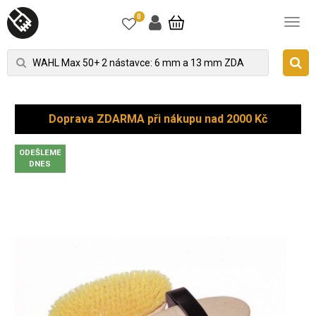
0
Doprava ZDARMA při nákupu nad 2000 Kč
ODEŠLEME
DNES