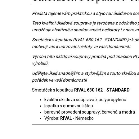
Představujeme vám praktickou a stylovou úklidovou sou
Tato kvalitní úklidová souprava je vyrobena z odolného 
umožňuje efektivně a snadno smést nečistoty i z nerov
Smetáček s lopatkou RIVAL 630 162 - STANDARD je k dis
motivují vás k udržování čistoty ve vaší domácnosti.
Výroba této úklidové soupravy probíhá pod značkou RIVA
výrobků.
Udělejte úklid snadnějším a stylovějším s touto skvělou
pořádek ve vaší domácnosti!
Smetáček s lopatkou
RIVAL 630 162 - STANDARD
kvalitní úklidová souprava z polypropylenu
lopatka s gumovou lištou
barevné provedení soupravy: červená a modrá
Výroba:
RIVAL
- Německo