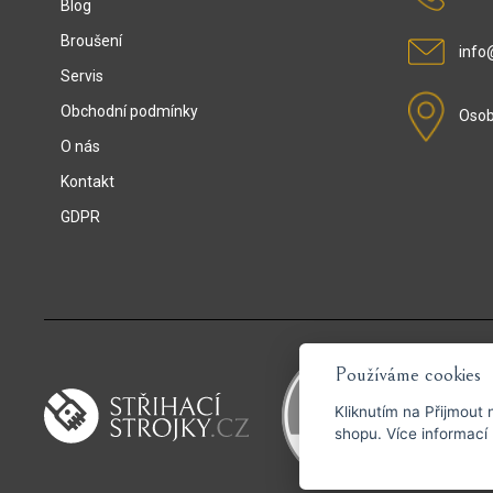
Blog
Broušení
info@
Servis
Obchodní podmínky
Osob
O nás
Kontakt
GDPR
Používáme cookies
Kliknutím na
Přijmout
n
shopu. Více info