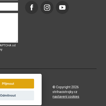
eCAPTCHA od
ky
Přijmout
© Copyright 2026
strihacistrojky.cz
Odmítnout
nastavení cookies