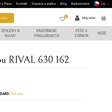
 v Praze
Kontakt
Doprava a platba
Blog
Barbermania
CS
0
edat
Můj účet
ŽEHLIČKY A
KADEŘNICKÉ
PÉČE O
NOŽE
KULMY
PŘÍSLUŠENSTVÍ
ZVÍŘATA
kou RIVAL 630 162
NDARD
Číst více..