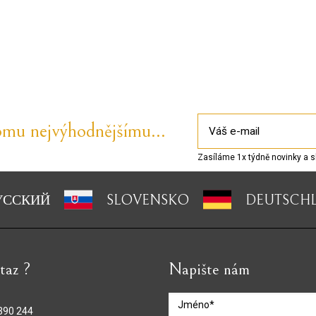
omu nejvýhodnějšímu...
Zasíláme 1x týdně novinky a s
УССКИЙ
SLOVENSKO
DEUTSCH
taz ?
Napište nám
390 244