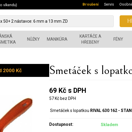
Broušení
Servis
Osobně
 o víkendu)
Hl
ÁNSKÁ
KARTÁČE A
NŮŽKY
MANIKÚRA
FÉNY
SMETIKA
HŘEBENY
Smetáček s lopat
d 2000 Kč
69 Kč s DPH
57 Kč bez DPH
Smetáček s lopatkou
RIVAL 630 162 - STA
Dostupnost:
Skladem