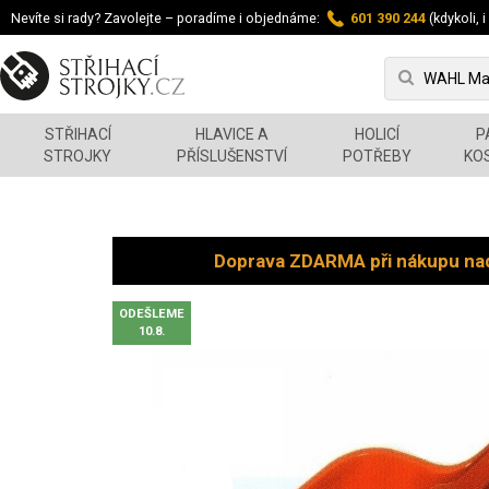
Nevíte si rady? Zavolejte – poradíme i objednáme:
601 390 244
(kdykoli, i
STŘIHACÍ
HLAVICE A
HOLICÍ
P
STROJKY
PŘÍSLUŠENSTVÍ
POTŘEBY
KO
Doprava ZDARMA při nákupu na
ODEŠLEME
10.8.