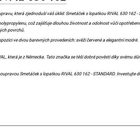
pravu, která zjednoduší váš úklid: Smetáček s lopatkou RIVAL 630 162 
polypropylenu, což zajišťuje dlouhou životnost a odolnost vůči opotřebení
ných povrchů.
pozici ve dvou barevných provedeních: svěží červené a elegantní modré.
L, která je z Německa. Tato značka se těší dobré pověsti díky svému důra
 soupravou Smetáček s lopatkou RIVAL 630 162 - STANDARD. Investujte do kv