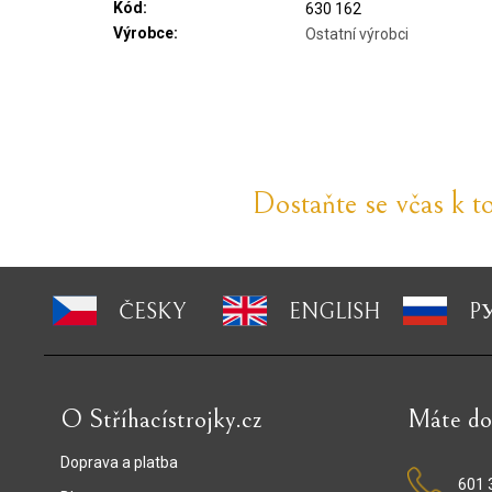
Kód:
630 162
Výrobce:
Ostatní výrobci
Dostaňte se včas k t
ČESKY
ENGLISH
P
O Stříhacístrojky.cz
Máte do
Doprava a platba
601 