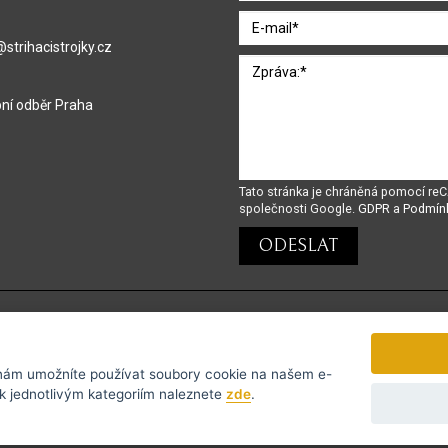
strihacistrojky.cz
ní odběr Praha
Tato stránka je chráněná pomocí r
společnosti Google.
GDPR
a
Podmín
Podporujeme platby GoPay
ám umožníte používat soubory cookie na našem e-
rmací k jednotlivým kategoriím naleznete
zde
.