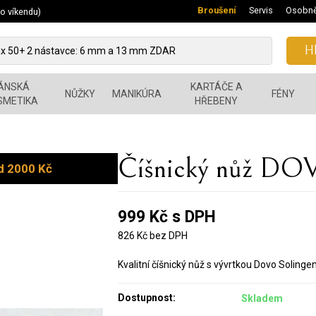
Broušení
Servis
Osobně
 o víkendu)
Hl
ÁNSKÁ
KARTÁČE A
NŮŽKY
MANIKÚRA
FÉNY
SMETIKA
HŘEBENY
Číšnický nůž DO
d 2000 Kč
999 Kč s DPH
826 Kč bez DPH
Kvalitní číšnický nůž s vývrtkou Dovo Solingen
Dostupnost:
Skladem