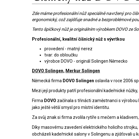
Zde máme profesionální nůž speciálně navržený pro číšni
ergonomický, což zajišťuje snadné a bezproblémové použ
Tento špičkový nůž je originálním výrobkem DOVO ze Sol
Profesionální, kvalitní číšnický nůž s vývrtkou
provedení - matný nerez
tvar: do obloučku
výrobce DOVO - originál Solingen Německo
DOVO Solingen,
Merkur Solingen
Německá firma
DOVO Solingen
oslavila v roce 2006 sp
Mezi její produkty patří profesionální kadeřnické nůžky,
Firma
DOVO
začínala s třinácti zaměstnanci s výrobou b
jako ještě větší smysl pro místní identitu.
Za svůj znak si firma zvolila rytíře s mečem a kladivem
Díky masovému zavedení elektrického holicího strojk
obcházeli kadeřnické salony v Solingenu a zjišťovali u k