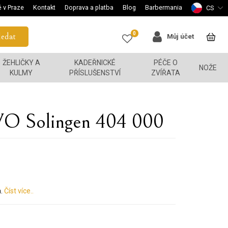
 v Praze
Kontakt
Doprava a platba
Blog
Barbermania
CS
0
edat
Můj účet
ŽEHLIČKY A
KADEŘNICKÉ
PÉČE O
NOŽE
KULMY
PŘÍSLUŠENSTVÍ
ZVÍŘATA
VO Solingen 404 000
.
Číst více..