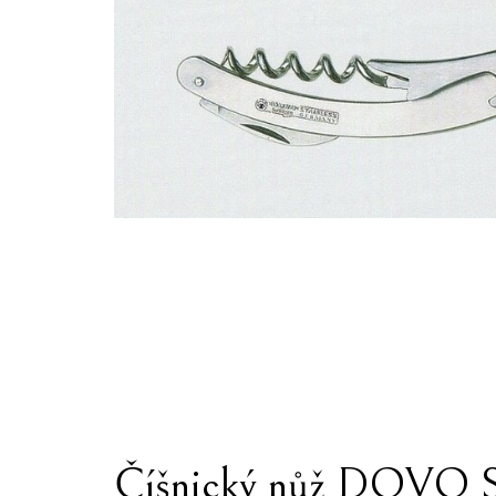
Číšnický nůž DOVO S