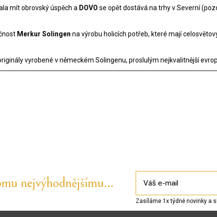
ačala mít obrovský úspěch a
DOVO
se opět dostává na trhy v Severní (pozd
ečnost
Merkur Solingen
na výrobu holicích potřeb, které mají celosvětový 
originály vyrobené v německém Solingenu, proslulým nejkvalitnější evrop
omu nejvýhodnějšímu...
Zasíláme 1x týdně novinky a s