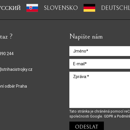
УССКИЙ
SLOVENSKO
DEUTSCH
taz ?
Napište nám
390 244
strihacistrojky.cz
ní odběr Praha
Tato stránka je chráněná pomocí r
společnosti Google.
GDPR
a
Podmín