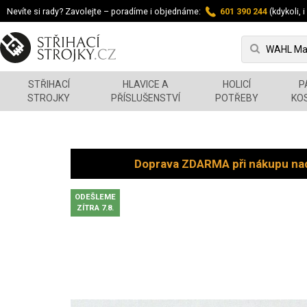
Nevíte si rady? Zavolejte – poradíme i objednáme:
601 390 244
(kdykoli, i
STŘIHACÍ
HLAVICE A
HOLICÍ
P
STROJKY
PŘÍSLUŠENSTVÍ
POTŘEBY
KO
Doprava ZDARMA při nákupu na
ODEŠLEME
ZÍTRA 7.8.