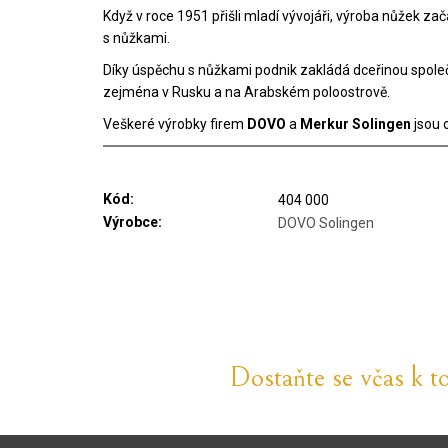
Když v roce 1951 přišli mladí vývojáři, výroba nůžek z
s nůžkami.
Díky úspěchu s nůžkami podnik zakládá dceřinou spol
zejména v Rusku a na Arabském poloostrově.
Veškeré výrobky firem
DOVO
a
Merkur Solingen
jsou 
Kód:
404 000
Výrobce:
DOVO Solingen
Dostaňte se včas k t