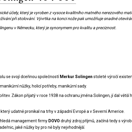
cké účely, který je vyroben z vysoce kvalitního matného nerezového mater
ívání při stolování. Vývrtka na konci nože pak umožňuje snadné otevírání
ingenu v Německu, který je synonymem pro kvalitu a preciznost.
olu se svojí dceřinou společností
Merkur Solingen
stoleté výročí existe
 manikúrní nůžky, holicí potřeby, manikúrní sady.
řitev. Zákon přijatý v roce 1938 na ochranu jména Solingen, jí dal větší
, který udatně pronikal na trhy v západní Evropě a v Severní Americe.
u, hledá management firmy
DOVO
druhý zdroj příjmů, začíná tedy s výro
adeřnic, jaké nůžky by pro ně byly nejvhodnější.