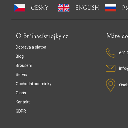
ČESKY
ENGLISH
P
O Stříhacístrojky.cz
Máte do
Doprava a platba
601 
Blog
Broušení
info@
Servis
Obchodní podmínky
Osob
O nás
Kontakt
GDPR