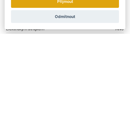
Přijmout
Na kompletní střih
ANO
Na detaily
ANO
Odmítnout
Typ holení
Elektrickým strojkem
ANO
Dostaňte se včas k tomu
nejvýhodnějšímu...
Zasíláme 1x týdně novinky a slevové akce.
Jak používáme vaše údaje?
Doprava a platba
Blog
Broušení
Servis