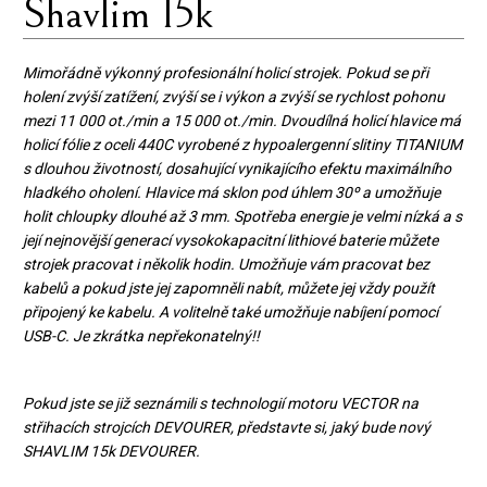
Shavlim 15k
Mimořádně výkonný profesionální holicí strojek. Pokud se při
holení zvýší zatížení, zvýší se i výkon a zvýší se rychlost pohonu
mezi 11 000 ot./min a 15 000 ot./min. Dvoudílná holicí hlavice má
holicí fólie z oceli 440C vyrobené z hypoalergenní slitiny TITANIUM
s dlouhou životností, dosahující vynikajícího efektu maximálního
hladkého oholení. Hlavice má sklon pod úhlem 30º a umožňuje
holit chloupky dlouhé až 3 mm. Spotřeba energie je velmi nízká a s
její nejnovější generací vysokokapacitní lithiové baterie můžete
strojek pracovat i několik hodin. Umožňuje vám pracovat bez
kabelů a pokud jste jej zapomněli nabít, můžete jej vždy použít
připojený ke kabelu. A volitelně také umožňuje nabíjení pomocí
USB-C. Je zkrátka nepřekonatelný!!
Pokud jste se již seznámili s technologií motoru VECTOR na
střihacích strojcích DEVOURER, představte si, jaký bude nový
SHAVLIM 15k DEVOURER.