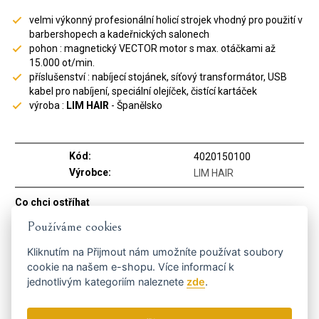
velmi výkonný profesionální holicí strojek vhodný pro použití v
barbershopech a kadeřnických salonech
pohon : magnetický VECTOR motor s max. otáčkami až
15.000 ot/min.
příslušenství : nabíjecí stojánek, síťový transformátor, USB
kabel pro nabíjení, speciální olejíček, čistící kartáček
výroba :
LIM HAIR
- Španělsko
Kód:
4020150100
Výrobce:
LIM HAIR
Co chci ostříhat
Vlasy
ANO
Používáme cookies
Vousy
ANO
Kliknutím na
Přijmout
nám umožníte používat soubory
Napájení
cookie na našem e-shopu. Více informací k
jednotlivým kategoriím naleznete
zde
.
Akumulátorové
ANO
Zaměření strojku