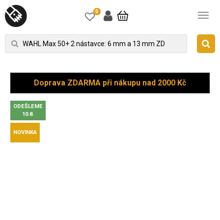
0
Doprava ZDARMA při nákupu nad 2000 Kč
ODEŠLEME
10.8.
NOVINKA