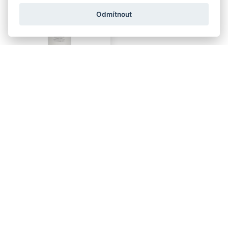
Odmítnout
Holicí krém Lather Machine -
The BARBER Man Shaver
Cream - koncentrát
ODEŠLEME 10.8.
NOVINKA
Skladem
185 Kč
KOUPIT