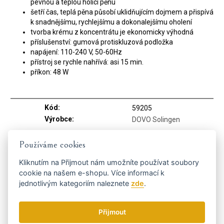
pevnou a teplou holicí pěnu
šetří čas, teplá pěna působí uklidňujícím dojmem a přispívá
k snadnějšímu, rychlejšímu a dokonalejšímu oholení
tvorba krému z koncentrátu je ekonomicky výhodná
příslušenství: gumová protiskluzová podložka
napájení: 110-240 V, 50-60Hz
přístroj se rychle nahřívá: asi 15 min.
příkon: 48 W
Kód:
59205
Výrobce:
DOVO Solingen
Používáme cookies
Související produkty
Kliknutím na
Přijmout
nám umožníte používat soubory
cookie na našem e-shopu. Více informací k
jednotlivým kategoriím naleznete
zde
.
Přijmout