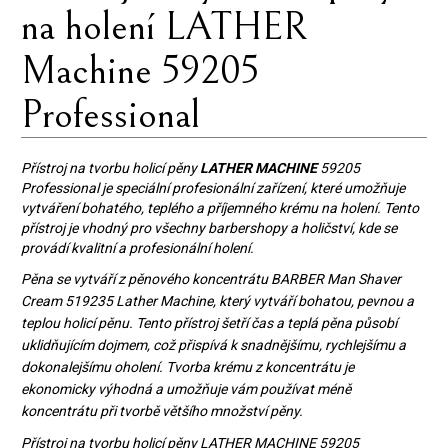
na holení LATHER
Machine 59205
Professional
Přístroj na tvorbu holicí pěny
LATHER MACHINE
59205
Professional je speciální profesionální zařízení, které umožňuje
vytváření bohatého, teplého a příjemného krému na holení. Tento
přístroj je vhodný pro všechny barbershopy a holičství, kde se
provádí kvalitní a profesionální holení.
Pěna se vytváří z pěnového koncentrátu BARBER Man Shaver
Cream 519235 Lather Machine, který vytváří bohatou, pevnou a
teplou holicí pěnu. Tento přístroj šetří čas a teplá pěna působí
uklidňujícím dojmem, což přispívá k snadnějšímu, rychlejšímu a
dokonalejšímu oholení. Tvorba krému z koncentrátu je
ekonomicky výhodná a umožňuje vám používat méně
koncentrátu při tvorbě většího množství pěny.
Přístroj na tvorbu holicí pěny LATHER MACHINE 59205