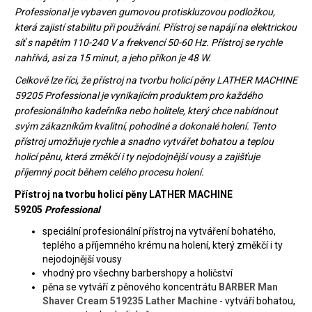
Professional je vybaven gumovou protiskluzovou podložkou,
která zajistí stabilitu při používání. Přístroj se napájí na elektrickou
síť s napětím 110-240 V a frekvencí 50-60 Hz. Přístroj se rychle
nahřívá, asi za 15 minut, a jeho příkon je 48 W.
Celkově lze říci, že přístroj na tvorbu holicí pěny LATHER MACHINE
59205 Professional je vynikajícím produktem pro každého
profesionálního kadeřníka nebo holitele, který chce nabídnout
svým zákazníkům kvalitní, pohodlné a dokonalé holení. Tento
přístroj umožňuje rychle a snadno vytvářet bohatou a teplou
holicí pěnu, která změkčí i ty nejodojnější vousy a zajišťuje
příjemný pocit během celého procesu holení.
Přístroj na tvorbu holicí pěny LATHER MACHINE
59205
Professional
speciální profesionální přístroj na vytváření bohatého,
teplého a příjemného krému na holení, který změkčí i ty
nejodojnější vousy
vhodný pro všechny barbershopy a holičství
pěna se vytváří z pěnového koncentrátu
BARBER Man
Shaver Cream 519235 Lather Machine
- vytváří bohatou,