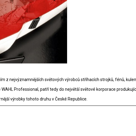
m z nejvýznamnějších světových výrobců stříhacích strojků, fénů, kulem 
HL Professional, patří tedy do největší světové korporace produkující 
rnější výrobky tohoto druhu v České Republice.