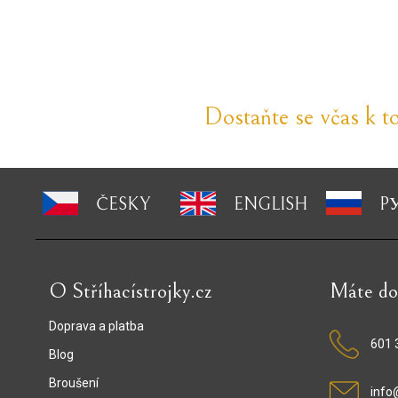
Dostaňte se včas k t
ČESKY
ENGLISH
P
O Stříhacístrojky.cz
Máte do
Doprava a platba
601 
Blog
Broušení
info@