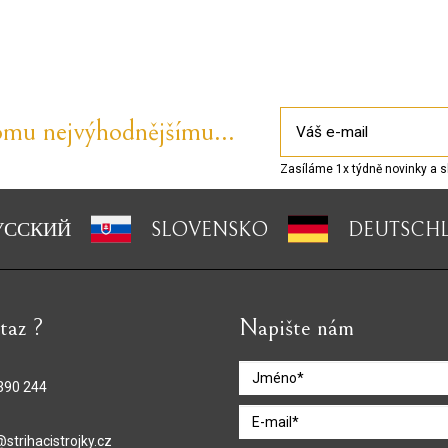
omu nejvýhodnějšímu...
Zasíláme 1x týdně novinky a s
УССКИЙ
SLOVENSKO
DEUTSCH
taz ?
Napište nám
390 244
strihacistrojky.cz