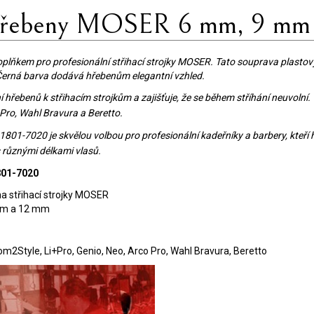
 hřebeny MOSER 6 mm, 9 mm
plňkem pro profesionální střihací strojky MOSER. Tato souprava plastov
Černá barva dodává hřebenům elegantní vzhled.
hřebenů k střihacím strojkům a zajišťuje, že se během stříhání neuvolní
Pro, Wahl Bravura a Beretto.
7020 je skvělou volbou pro profesionální kadeřníky a barbery, kteří hle
s různými délkami vlasů.
801-7020
a střihací strojky MOSER
 mm a 12 mm
2Style, Li+Pro, Genio, Neo, Arco Pro, Wahl Bravura, Beretto