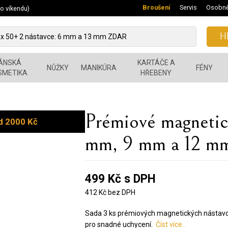
Broušení
Servis
Osobně
 o víkendu)
Hl
ÁNSKÁ
KARTÁČE A
NŮŽKY
MANIKÚRA
FÉNY
SMETIKA
HŘEBENY
Prémiové magnet
d 2000 Kč
mm, 9 mm a 12 m
499 Kč s DPH
412 Kč bez DPH
Sada 3 ks prémiových magnetických nástav
pro snadné uchycení.
Číst více..