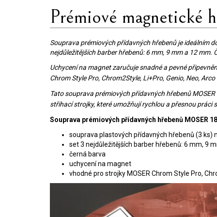
Prémiové magnetické
Souprava prémiových přídavných hřebenů je ideálním do
nejdůležitějších barber hřebenů: 6 mm, 9 mm a 12 mm. 
Uchycení na magnet zaručuje snadné a pevné připevnění 
Chrom Style Pro, Chrom2Style, Li+Pro, Genio, Neo, Arco 
Tato souprava prémiových přídavných hřebenů MOSER 1801-
střihací strojky, které umožňují rychlou a přesnou práci 
Souprava prémiových přídavných hřebenů MOSER 1
souprava plastových přídavných hřebenů (3 ks) n
set 3 nejdůležitějších barber hřebenů: 6 mm, 9
černá barva
uchycení na magnet
vhodné pro strojky MOSER Chrom Style Pro, Chrom