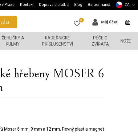
 v Praze
Kontakt
Doprava a platba
Blog
Barbermania
CS
0
edat
Můj účet
ŽEHLIČKY A
KADEŘNICKÉ
PÉČE O
NOŽE
KULMY
PŘÍSLUŠENSTVÍ
ZVÍŘATA
ické hřebeny MOSER 6
m
ců Moser 6 mm, 9 mm a 12 mm. Pevný plast a magnet