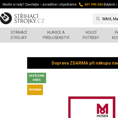
Nevíte si rady? Zavolejte – poradíme i objednáme:
601 390 244
(kdykoli, i
STŘIHACÍ
HLAVICE A
HOLICÍ
P
STROJKY
PŘÍSLUŠENSTVÍ
POTŘEBY
KO
Doprava ZDARMA při nákupu na
ODEŠLEME
DNES
NOVINKA