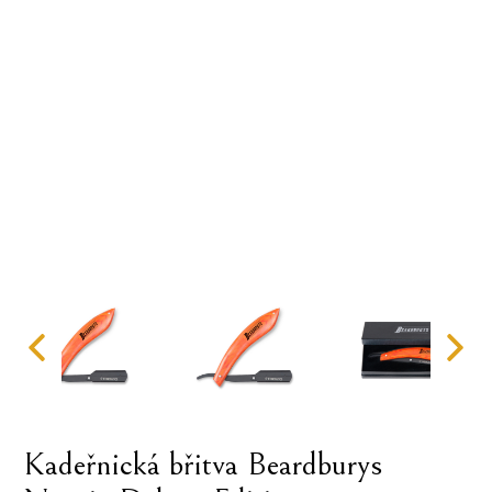
Kadeřnická břitva Beardburys