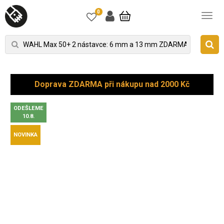
0
Doprava ZDARMA při nákupu nad 2000 Kč
ODEŠLEME
10.8.
NOVINKA