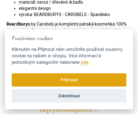
materiál: nerez / dřevěné držadlo
elegantní design
výroba: BEARDBURYS - CAROBELS - Španělsko
Beardburys
by Carobels je kompletní pánská kosmetika 100%
vyrobená ve Španělsku. V současné době se zaměřuje také na
technickou stránku kadeřnického světa a do svého sortimentu
Používáme cookies
přidává stříhací strojky a další profesionálního příslušenství.
Kliknutím na
Přijmout
nám umožníte používat soubory
Beardburys patří do rodiny značky Carobels, která má s
cookie na našem e-shopu. Více informací k
kosmetikou více než 35 leté zkušenosti.
jednotlivým kategoriím naleznete
zde
.
Kód:
0433213
Výrobce:
Beardburys / Carobels
Přijmout
Odmítnout
Dostaňte se včas k tomu
nejvýhodnějšímu...