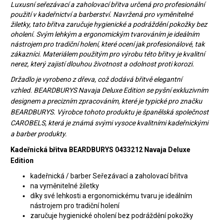
Luxusní seřezávací a zaholovací břitva určená pro profesionální
použití v kadeřnictví a barberství. Navržená pro vyměnitelné
žiletky, tato břitva zaručuje hygienické a podráždění pokožky bez
oholení. Svým lehkým a ergonomickým tvarováním je ideálním
nástrojem pro tradiční holení, které ocení jak profesionálové, tak
zákazníci. Materiálem použitým pro výrobu této břitvy je kvalitní
nerez, který zajistí dlouhou životnost a odolnost proti korozi.
Držadlo je vyrobeno z dřeva, což dodává břitvě elegantní
vzhled. BEARDBURYS Navaja Deluxe Edition se pyšní exkluzivním
designem a precizním zpracováním, které je typické pro značku
BEARDBURYS. Výrobce tohoto produktu je španělská společnost
CAROBELS, která je známá svými vysoce kvalitními kadeřnickými
a barber produkty.
Kadeřnická břitva BEARDBURYS 0433212 Navaja Deluxe
Edition
kadeřnická / barber Seřezávací a zaholovací břitva
na vyměnitelné žiletky
díky své lehkosti a ergonomickému tvaru je ideálním
nástrojem pro tradiční holení
zaručuje hygienické oholení bez podráždění pokožky