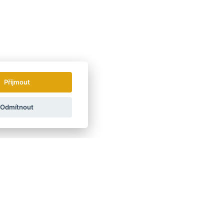
Přijmout
Odmítnout