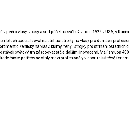
v péči o vlasy, vousy a srst přišel na svět už v roce 1922 v USA, v Raci
h letech specializoval na střihací strojky na vlasy pro domácí i profesion
rtiment o žehličky na vlasy, kulmy, fény i strojky pro střihání ostatních 
řestávají světový trh zásobovat stále dalšími inovacemi. Mají zhruba 4
alší kadeřnické potřeby se staly mezi profesionály v oboru skutečně fen