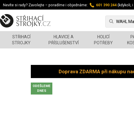
Nevíte si rady? Zavolejte – poradíme i objednáme:
601 390 244
(kdykoli, i
STŘIHACÍ
HLAVICE A
HOLICÍ
P
STROJKY
PŘÍSLUŠENSTVÍ
POTŘEBY
KO
Doprava ZDARMA při nákupu na
ODEŠLEME
DNES