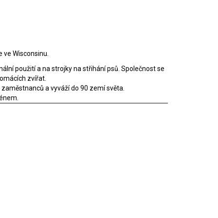
ne ve Wisconsinu.
ální použití a na strojky na střihání psů. Společnost se
domácích zvířat.
00 zaměstnanců a vyváží do 90 zemí světa.
oménem.