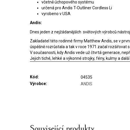
včetně úchopového systému
určená pro Andis T-Outliner Cordless Li
vyrobeno v USA
Andis:
Dnes jeden z nejžádanějších světových výrobců nástrojů 
Zakladatel této rodinné firmy Matthew Andis, se v prvníc
úspěšně rozrůstala a tak v roce 1971 začal rozšiřovat so
V současnosti, kdy Andis vede už čtvrtá generace, nep
Jejich tiché, lehké a výkonné strojky, fény, kulmy a d
Kód:
04535
Výrobce:
ANDIS
Související produkty