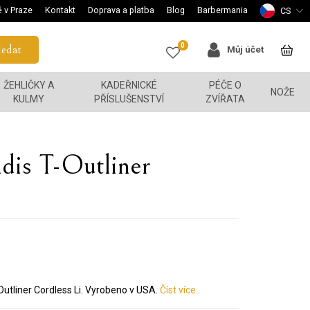
 v Praze
Kontakt
Doprava a platba
Blog
Barbermania
CS
0
edat
Můj účet
ŽEHLIČKY A
KADEŘNICKÉ
PÉČE O
NOŽE
KULMY
PŘÍSLUŠENSTVÍ
ZVÍŘATA
ndis T-Outliner
-Outliner Cordless Li. Vyrobeno v USA.
Číst více..