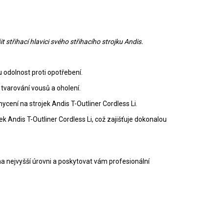
t střihací hlavici svého střihacího strojku Andis.
u odolnost proti opotřebení.
 tvarování vousů a oholení.
ení na strojek Andis T-Outliner Cordless Li.
ek Andis T-Outliner Cordless Li, což zajišťuje dokonalou
t na nejvyšší úrovni a poskytovat vám profesionální