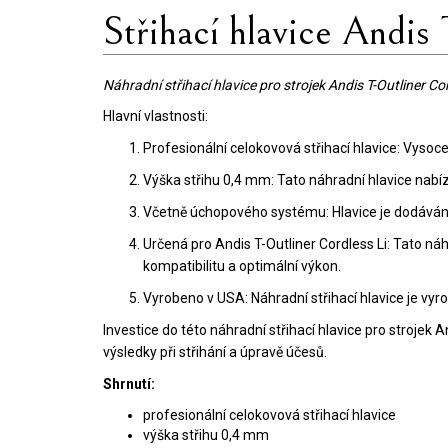
Střihací hlavice Andis
Náhradní střihací hlavice pro strojek Andis T-Outliner Cor
Hlavní vlastnosti:
Profesionální celokovová střihací hlavice: Vysoc
Výška střihu 0,4 mm: Tato náhradní hlavice nabízí
Včetně úchopového systému: Hlavice je dodávána 
Určená pro Andis T-Outliner Cordless Li: Tato náh
kompatibilitu a optimální výkon.
Vyrobeno v USA: Náhradní střihací hlavice je vyr
Investice do této náhradní střihací hlavice pro strojek 
výsledky při střihání a úpravě účesů.
Shrnutí:
profesionální celokovová střihací hlavice
výška střihu 0,4 mm