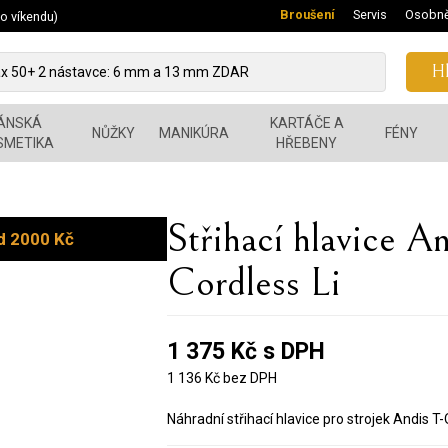
Broušení
Servis
Osobně
 o víkendu)
Hl
ÁNSKÁ
KARTÁČE A
NŮŽKY
MANIKÚRA
FÉNY
SMETIKA
HŘEBENY
Střihací hlavice A
d 2000 Kč
Cordless Li
1 375 Kč s DPH
1 136 Kč bez DPH
Náhradní střihací hlavice pro strojek Andis T