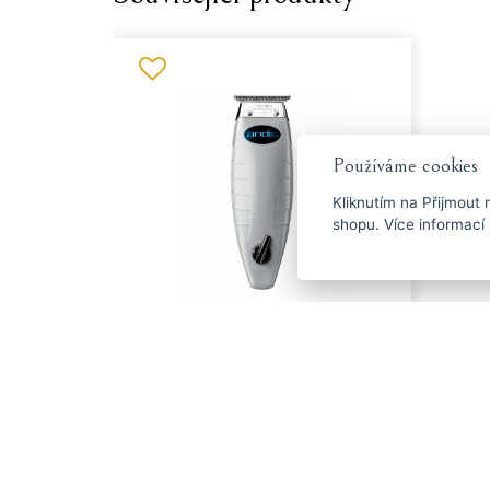
Používáme cookies
Kliknutím na
Přijmout
n
shopu. Více info
Andis Cordless T-
Outliner Li
Nová akumulátorová verze
klasického střihacího strojku od
americké značky Andis - Cordless