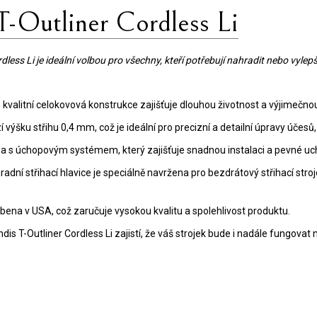
 T-Outliner Cordless Li
dless Li je ideální volbou pro všechny, kteří potřebují nahradit nebo vylepši
e kvalitní celokovová konstrukce zajišťuje dlouhou životnost a výjimečno
 výšku střihu 0,4 mm, což je ideální pro precizní a detailní úpravy účesů,
s úchopovým systémem, který zajišťuje snadnou instalaci a pevné uchyc
radní střihací hlavice je speciálně navržena pro bezdrátový střihací stroj
obena v USA, což zaručuje vysokou kvalitu a spolehlivost produktu.
Andis T-Outliner Cordless Li zajistí, že váš strojek bude i nadále fungova