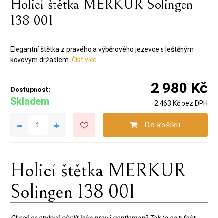
Holicí štětka MERKUR Solingen
138 001
Elegantní štětka z pravého a výběrového jezevce s leštěným
kovovým držadlem.
Číst více..
2 980 Kč
Dostupnost:
Skladem
2 463 Kč bez DPH
Do košíku
Holicí štětka MERKUR
Solingen 138 001
Chceš se stylově oholit jako pravý gentleman? Tak to se ti fakt