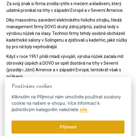
Za svůj znak si firma zvolila rytíře s mečem a kladivem, který
udatně pronikal na trhy v západní Evropě a v Severní Americe.
Díky masovému zavedení elektrického holicího strojku, hledá
management firmy DOVO druhý zdroj příjmů, začíná tedy s
výrobou nůžek na vlasy. Technici firmy tehdy osobně obcházeli
kadeřnické salony v Solingenu a zjišťovali u kadeřnic, jaké nůžky
by pro ně byly nejvhodnější.
Když v roce 1951 přišli mladí vývojáři, výroba nůžek začala mít
obrovský úspěch a DOVO se opět dostává na trhy v Severní
(později i Jižní) Americe a v západní Evropě, tentokrát však s
nůžkami.
Používáme cookies
Díky úspěchu s nůžkami podnik zakládá dceřinou společnost
Merkur Solingen na výrobu holicích potřeb, které mají
Kliknutím na
Přijmout
nám umožníte používat soubory
celosvětový úspěch a které firmě otevírají nové trhy v Asii,
cookie na našem e-shopu. Více informací k
zejména v Rusku a na Arabském poloostrově.
jednotlivým kategoriím naleznete
zde
.
Veškeré výrobky firem DOVO a Merkur Solingen jsou originály
vyrobené v německém Solingenu, proslulém nejkvalitnější
Přijmout
evropskou ocelí.