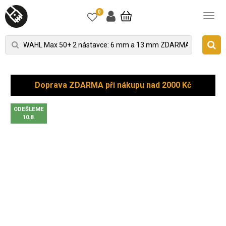
0
Doprava ZDARMA při nákupu nad 2000 Kč
ODEŠLEME
10.8.