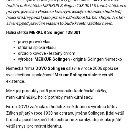
hodí ta holicí štětka MERKUR Solingen 138 001! S touhle štětkou s
pravým jezevčím vlasem a kovovým lesklým držadlem bude tvůj
holicí rituál vypadat jako přímo v old-school barber shopu. A s tím
silver-tipped jezevčím vlasem to bude kvalitní zážitek navíc.
Holicí štětka
MERKUR Solingen 138 001
pravý jezevčí vlas
stříbrná špička vlasu
držadlo kovové - leštěný chrom
výrobce:
MERKUR Solingen
- originál Solingen Německo
Německá firma
DOVO Solingen
oslavila v roce 2006 spolu se
svojí dceřinou společností
Merkur Solingen
stoleté výročí
existence.
Mezi její produkty patří profesionální kadeřnické nůžky,
manikúrní nůžky, holicí potřeby, manikúrní sady.
Firma DOVO začínala s třinácti zaměstnanci s výrobou břitev.
Zákon přijatý v roce 1938 na ochranu jména Solingen, jí dal větší
hrdost a pocit bezpečí této ochranné známky, stejně jako ještě
větší smysl pro místní identitu.