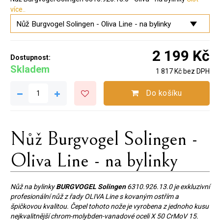
více..
2 199 Kč
Dostupnost:
Skladem
1 817 Kč bez DPH
Do košíku
Nůž Burgvogel Solingen -
Oliva Line - na bylinky
Nůž na bylinky
BURGVOGEL Solingen
6310.926.13.0 je exkluzivní
profesionální nůž z řady OLIVA Line s kovaným ostřím a
špičkovou kvalitou. Čepel tohoto nože je vyrobena z jednoho kusu
nejkvalitnější chrom-molybden-vanadové oceli X 50 CrMoV 15.