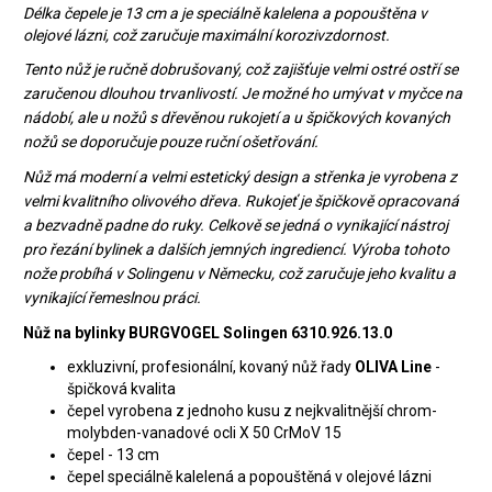
Délka čepele je 13 cm a je speciálně kalelena a popouštěna v
olejové lázni, což zaručuje maximální korozivzdornost.
Tento nůž je ručně dobrušovaný, což zajišťuje velmi ostré ostří se
zaručenou dlouhou trvanlivostí. Je možné ho umývat v myčce na
nádobí, ale u nožů s dřevěnou rukojetí a u špičkových kovaných
nožů se doporučuje pouze ruční ošetřování.
Nůž má moderní a velmi estetický design a střenka je vyrobena z
velmi kvalitního olivového dřeva. Rukojeť je špičkově opracovaná
a bezvadně padne do ruky. Celkově se jedná o vynikající nástroj
pro řezání bylinek a dalších jemných ingrediencí. Výroba tohoto
nože probíhá v Solingenu v Německu, což zaručuje jeho kvalitu a
vynikající řemeslnou práci.
Nůž na bylinky BURGVOGEL Solingen 6310.926.13.0
exkluzivní, profesionální, kovaný nůž řady
OLIVA Line
-
špičková kvalita
čepel vyrobena z jednoho kusu z nejkvalitnější chrom-
molybden-vanadové ocli X 50 CrMoV 15
čepel - 13 cm
čepel speciálně kalelená a popouštěná v olejové lázni