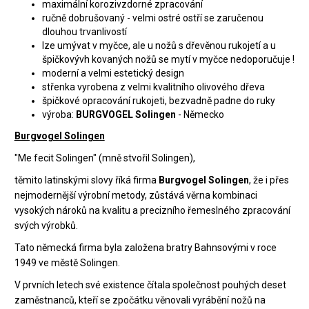
maximální korozivzdorné zpracování
ručně dobrušovaný - velmi ostré ostří se zaručenou
dlouhou trvanlivostí
lze umývat v myčce, ale u nožů s dřevěnou rukojetí a u
špičkovývh kovaných nožů se mytí v myčce nedoporučuje !
moderní a velmi estetický design
střenka vyrobena z velmi kvalitního olivového dřeva
špičkové opracování rukojeti, bezvadně padne do ruky
výroba:
BURGVOGEL Solingen
- Německo
Burgvogel Solingen
"Me fecit Solingen" (mně stvořil Solingen),
těmito latinskými slovy říká firma
Burgvogel Solingen
, že i přes
nejmodernější výrobní metody, zůstává věrna kombinaci
vysokých nároků na kvalitu a precizního řemeslného zpracování
svých výrobků.
Tato německá firma byla založena bratry Bahnsovými v roce
1949 ve městě Solingen.
V prvních letech své existence čítala společnost pouhých deset
zaměstnanců, kteří se zpočátku věnovali vyrábění nožů na