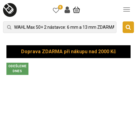
0
Doprava ZDARMA při nákupu nad 2000 Kč
ODEŠLEME
DNES