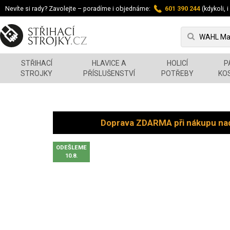
Nevíte si rady? Zavolejte – poradíme i objednáme:
601 390 244
(kdykoli, i
STŘIHACÍ
HLAVICE A
HOLICÍ
P
STROJKY
PŘÍSLUŠENSTVÍ
POTŘEBY
KO
Doprava ZDARMA při nákupu na
ODEŠLEME
10.8.