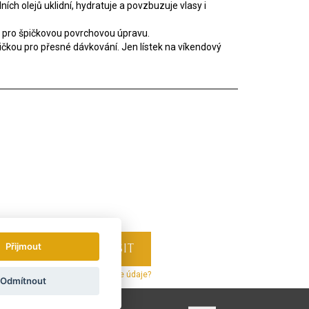
h olejů uklidní, hydratuje a povzbuzuje vlasy i
te pro špičkovou povrchovou úpravu.
kou pro přesné dávkování. Jen lístek na víkendový
Přijmout
levové akce.
Jak používáme vaše údaje?
Odmítnout