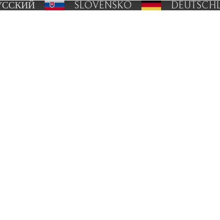
УССКИЙ
SLOVENSKO
DEUTSCH
taz ?
Napište nám
390 244
strihacistrojky.cz
ní odběr Praha
Tato stránka je chráněná pomocí r
společnosti Google.
GDPR
a
Podmín