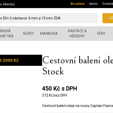
Broušení
Servis
Osobně
 o víkendu)
Hl
ÁNSKÁ
KARTÁČE A
NŮŽKY
MANIKÚRA
FÉNY
SMETIKA
HŘEBENY
Cestovní balení ol
d 2000 Kč
Stock
450 Kč s DPH
372 Kč bez DPH
Cestovní balení oleje na vousy Captain Fawce