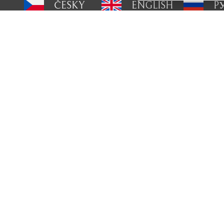
ČESKY
ENGLISH
P
O Stříhacístrojky.cz
Máte do
Doprava a platba
601 
Blog
Broušení
info@
Servis
Obchodní podmínky
Osob
O nás
Kontakt
GDPR