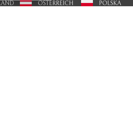
LAND
ÖSTERREICH
POLSKA
Propojte se s námi:
Nenechte si ujít žádné novinky
eCAPTCHA od
ky