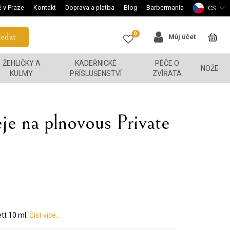
 v Praze
Kontakt
Doprava a platba
Blog
Barbermania
CS
0
edat
Můj účet
ŽEHLIČKY A
KADEŘNICKÉ
PÉČE O
NOŽE
KULMY
PŘÍSLUŠENSTVÍ
ZVÍŘATA
eje na plnovous Private
tt 10 ml.
Číst více..