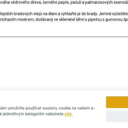
áha cédrového dřeva, černého pepře, pačuli a palmarosových esenciálníc
lepších bradových olejů na dlani a vyhlaďte je do brady. Jemně vyčistě
íchacím mixérem, dodávaný ve skleněné láhvi s pipetou s gumovou špič
omu nejvýhodnějšímu...
ám umožníte používat soubory cookie na našem e-
rmací k jednotlivým kategoriím naleznete
zde
.
Zasíláme 1x týdně novinky a s