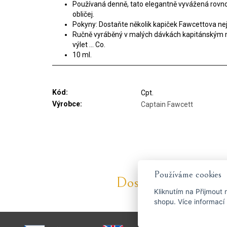
Používaná denně, tato elegantně vyvážená rovnov
obličej.
Pokyny: Dostaňte několik kapiček Fawcettova nej
Ručně vyráběný v malých dávkách kapitánským m
výlet ... Co.
10 ml.
Kód:
Cpt.
Výrobce:
Captain Fawcett
Používáme cookies
Dostaňte se včas k t
Kliknutím na
Přijmout
n
shopu. Více info