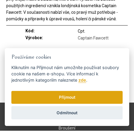
použitých ingrediencí vznikla londýnská kosmetika Captain
Fawcett. V současnosti nabízí vše, co pravý muž potřebuje -
pomůcky a přípravky k úpravě vousů, holení či pánské vůně.
Kód:
Cpt.
Výrobce:
Captain Fawcett
Používáme cookies
Dostaňte se včas k tomu
nejvýhodnějšímu...
Kliknutím na
Přijmout
nám umožníte používat soubory
cookie na našem e-shopu. Více informací k
jednotlivým kategoriím naleznete
zde
.
Přijmout
Zasíláme 1x týdně novinky a slevové akce.
Jak používáme vaše údaje?
Doprava a platba
Odmítnout
Blog
Broušení