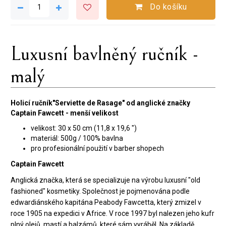
Do košíku
Luxusní bavlněný ručník -
malý
Holicí ručník"Serviette de Rasage" od anglické značky
Captain Fawcett - menší velikost
velikost: 30 x 50 cm (11,8 x 19,6 ")
materiál: 500g / 100% bavlna
pro profesionální použití v barber shopech
Captain Fawcett
Anglická značka, která se specializuje na výrobu luxusní "old
fashioned" kosmetiky. Společnost je pojmenována podle
edwardiánského kapitána Peabody Fawcetta, který zmizel v
roce 1905 na expedici v Africe. V roce 1997 byl nalezen jeho kufr
plný olejů, mastí a balzámů, které sám vyráběl. Na základě