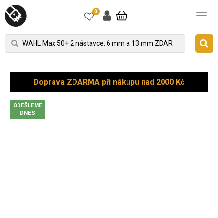
0
Doprava ZDARMA při nákupu nad 2000 Kč
ODEŠLEME
DNES