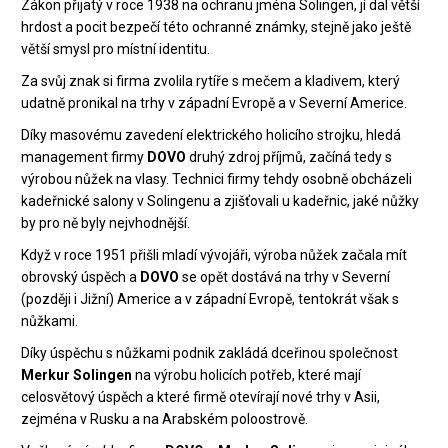
Zákon přijatý v roce 1938 na ochranu jména Solingen, jí dal větší
hrdost a pocit bezpečí této ochranné známky, stejně jako ještě
větší smysl pro místní identitu.
Za svůj znak si firma zvolila rytíře s mečem a kladivem, který
udatně pronikal na trhy v západní Evropě a v Severní Americe.
Díky masovému zavedení elektrického holicího strojku, hledá
management firmy
DOVO
druhý zdroj příjmů, začíná tedy s
výrobou nůžek na vlasy. Technici firmy tehdy osobně obcházeli
kadeřnické salony v Solingenu a zjišťovali u kadeřnic, jaké nůžky
by pro ně byly nejvhodnější.
Když v roce 1951 přišli mladí vývojáři, výroba nůžek začala mít
obrovský úspěch a
DOVO
se opět dostává na trhy v Severní
(později i Jižní) Americe a v západní Evropě, tentokrát však s
nůžkami.
Díky úspěchu s nůžkami podnik zakládá dceřinou společnost
Merkur Solingen
na výrobu holicích potřeb, které mají
celosvětový úspěch a které firmě otevírají nové trhy v Asii,
zejména v Rusku a na Arabském poloostrově.