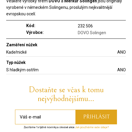
Veškeré výrobky firem
DOVO
a
Merkur Solingen
jsou originály
vyrobené v německém Solingenu, proslulým nejkvalitnější
evropskou ocelí.
Kód:
232 506
Výrobce:
DOVO Solingen
Zaměření nůžek
Kadeřnické
ANO
Typ nůžek
S hladkým ostřím
ANO
Dostaňte se včas k tomu
nejvýhodnějšímu...
Zasíláme 1x týdně novinky a slevové akce.
Jak používáme vaše údaje?