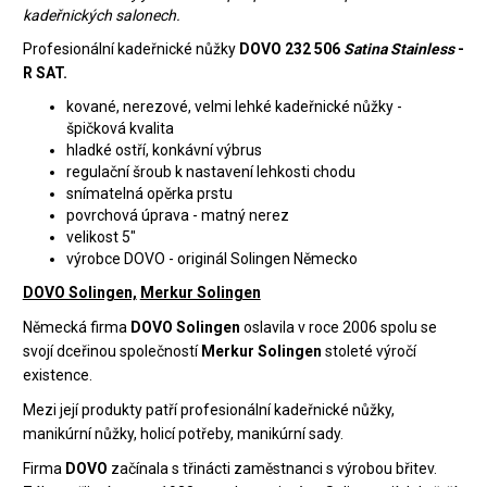
kadeřnických salonech.
Profesionální kadeřnické nůžky
DOVO 232 506
Satina Stainless
-
R SAT.
kované, nerezové, velmi lehké kadeřnické nůžky -
špičková kvalita
hladké ostří, konkávní výbrus
regulační šroub k nastavení lehkosti chodu
snímatelná opěrka prstu
povrchová úprava - matný nerez
velikost 5"
výrobce DOVO - originál Solingen Německo
DOVO Solingen,
Merkur Solingen
Německá firma
DOVO Solingen
oslavila v roce 2006 spolu se
svojí dceřinou společností
Merkur Solingen
stoleté výročí
existence.
Mezi její produkty patří profesionální kadeřnické nůžky,
manikúrní nůžky, holicí potřeby, manikúrní sady.
Firma
DOVO
začínala s třinácti zaměstnanci s výrobou břitev.