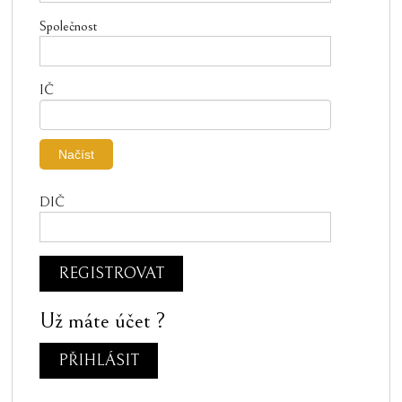
Společnost
IČ
Načíst
DIČ
Už máte účet ?
PŘIHLÁSIT