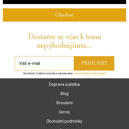
Objednat
Dostaňte se včas k tomu
nejvýhodnějšímu...
Zasíláme 1x týdně novinky a slevové akce.
Jak používáme vaše údaje?
Doprava a platba
Blog
Broušení
Servis
Obchodní podmínky