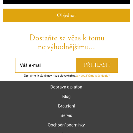
Objednat
Dostaňte se včas k tomu
nejvýhodnějšímu...
Zasíláme 1x týdně novinky a slevové akce.
Jak používáme vaše údaje?
Doprava a platba
Blog
Broušení
Servis
Obchodní podmínky