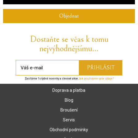
Objednat
Dostaňte se včas k tomu
nejvýhodnějšímu...
Zasíláme 1x týdně novinky a slevové akce.
Jak používáme vaše údaje?
Doprava a platba
Blog
Broušení
Servis
Obchodní podmínky