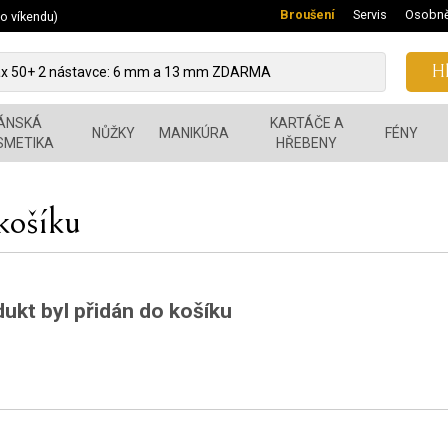
Broušení
Servis
Osobně
 o víkendu)
Hl
ÁNSKÁ
KARTÁČE A
NŮŽKY
MANIKÚRA
FÉNY
SMETIKA
HŘEBENY
košíku
ukt byl přidán do košíku