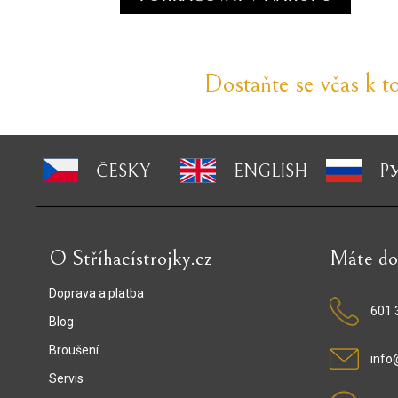
Dostaňte se včas k t
ČESKY
ENGLISH
P
O Stříhacístrojky.cz
Máte do
Doprava a platba
601 
Blog
Broušení
info@
Servis