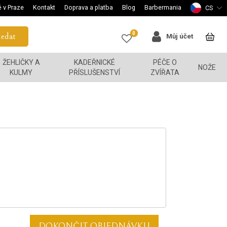
 v Praze
Kontakt
Doprava a platba
Blog
Barbermania
CS
0
edat
Můj účet
ŽEHLIČKY A
KADEŘNICKÉ
PÉČE O
NOŽE
KULMY
PŘÍSLUŠENSTVÍ
ZVÍŘATA
DOKONČIT OBJEDNÁVKU