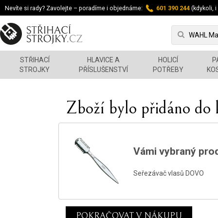
Nevíte si rady? Zavolejte – poradíme i objednáme:
601 390 244
(kdykoli, i
STŘIHACÍ
HLAVICE A
HOLICÍ
P
STROJKY
PŘÍSLUŠENSTVÍ
POTŘEBY
KO
Zboží bylo přidáno do 
Vámi vybraný prod
Seřezávač vlasů DOVO
POKRAČOVAT V NÁKUPU