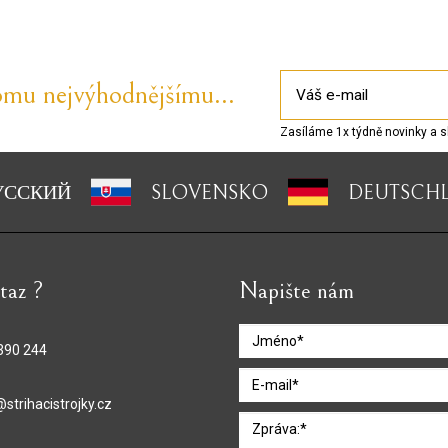
omu nejvýhodnějšímu...
Zasíláme 1x týdně novinky a s
УССКИЙ
SLOVENSKO
DEUTSCH
taz ?
Napište nám
390 244
strihacistrojky.cz