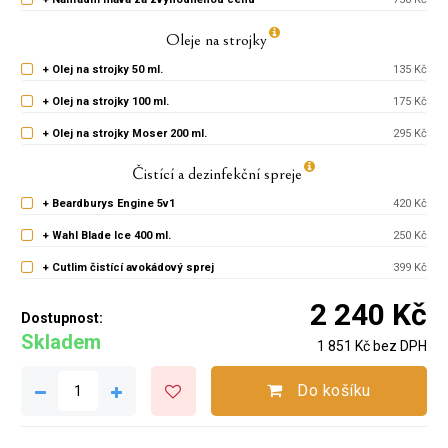
Oleje na strojky
+ Olej na strojky 50 ml.
135 Kč
+ Olej na strojky 100 ml.
175 Kč
+ Olej na strojky Moser 200 ml.
295 Kč
Čistící a dezinfekční spreje
+ Beardburys Engine 5v1
420 Kč
+ Wahl Blade Ice 400 ml.
250 Kč
+ Cutlim čistící avokádový sprej
399 Kč
2 240 Kč
Dostupnost:
Skladem
1 851 Kč bez DPH
Do košíku