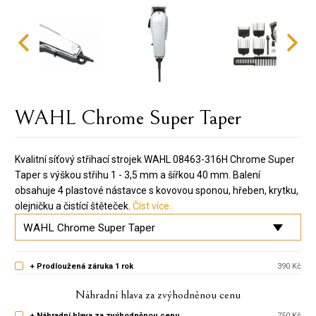
WAHL Chrome Super Taper
Kvalitní síťový střihací strojek WAHL 08463-316H Chrome Super
Taper s výškou střihu 1 - 3,5 mm a šířkou 40 mm. Balení
obsahuje 4 plastové nástavce s kovovou sponou, hřeben, krytku,
olejničku a čistící štěteček.
Číst více..
+ Prodloužená záruka 1 rok
390 Kč
Náhradní hlava za zvýhodněnou cenu
+ Náhradní hlava za zvýhodněnou cenu
750 Kč