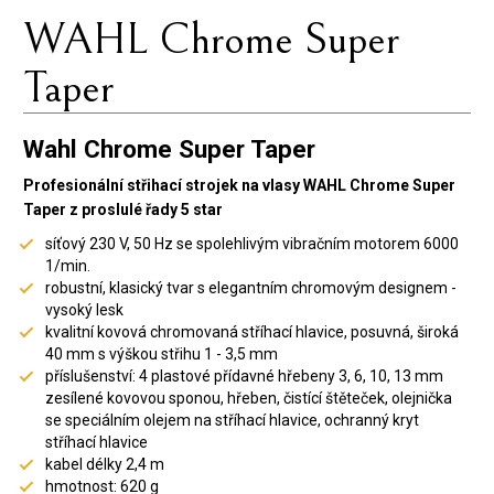
WAHL Chrome Super
Taper
Wahl Chrome Super Taper
Profesionální střihací strojek na vlasy WAHL Chrome Super
Taper z proslulé řady 5 star
síťový 230 V, 50 Hz se spolehlivým vibračním motorem 6000
1/min.
robustní, klasický tvar s elegantním chromovým designem -
vysoký lesk
kvalitní kovová chromovaná stříhací hlavice, posuvná, široká
40 mm s výškou střihu 1 - 3,5 mm
příslušenství: 4 plastové přídavné hřebeny 3, 6, 10, 13 mm
zesílené kovovou sponou, hřeben, čistící štěteček, olejnička
se speciálním olejem na stříhací hlavice, ochranný kryt
stříhací hlavice
kabel délky 2,4 m
hmotnost: 620 g