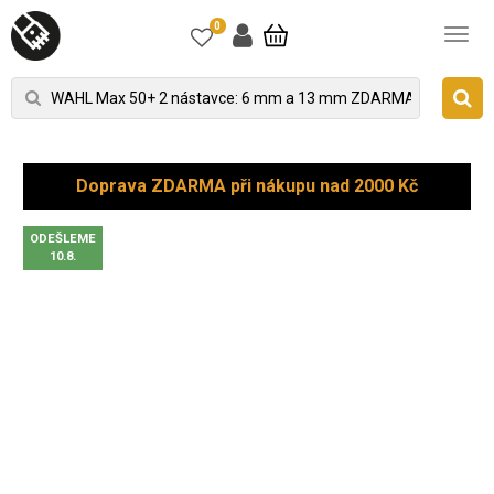
0
Doprava ZDARMA při nákupu nad 2000 Kč
ODEŠLEME
10.8.