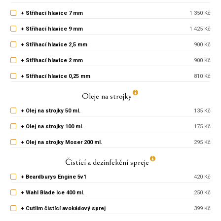
+ Střihací hlavice 7 mm
1 350 Kč
+ Střihací hlavice 9 mm
1 425 Kč
+ Střihací hlavice 2,5 mm
900 Kč
+ Střihací hlavice 2 mm
900 Kč
+ Střihací hlavice 0,25 mm
810 Kč
Oleje na strojky
+ Olej na strojky 50 ml.
135 Kč
+ Olej na strojky 100 ml.
175 Kč
+ Olej na strojky Moser 200 ml.
295 Kč
Čistící a dezinfekční spreje
+ Beardburys Engine 5v1
420 Kč
+ Wahl Blade Ice 400 ml.
250 Kč
+ Cutlim čistící avokádový sprej
399 Kč