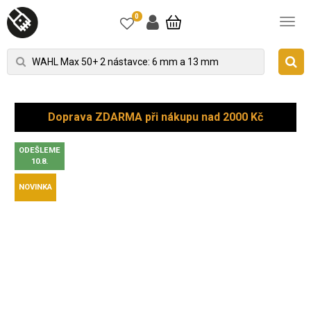
0
Doprava ZDARMA při nákupu nad 2000 Kč
ODEŠLEME
10.8.
NOVINKA