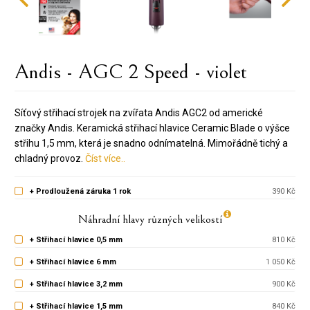
Andis - AGC 2 Speed - violet
Síťový střihací strojek na zvířata Andis AGC2 od americké
značky Andis. Keramická střihací hlavice Ceramic Blade o výšce
střihu 1,5 mm, která je snadno odnímatelná. Mimořádně tichý a
chladný provoz.
Číst více..
+ Prodloužená záruka 1 rok
390 Kč
Náhradní hlavy různých velikostí
+ Střihací hlavice 0,5 mm
810 Kč
+ Střihací hlavice 6 mm
1 050 Kč
+ Střihací hlavice 3,2 mm
900 Kč
+ Střihací hlavice 1,5 mm
840 Kč